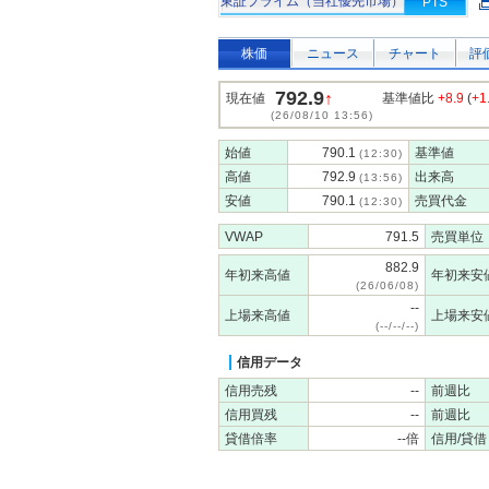
東証プライム（当社優先市場）
PTS
株価
ニュース
チャート
評
792.9
↑
現在値
基準値比
+8.9
(
+1
(26/08/10 13:56)
始値
790.1
基準値
(12:30)
高値
792.9
出来高
(13:56)
安値
790.1
売買代金
(12:30)
VWAP
791.5
売買単位
882.9
年初来高値
年初来安
(26/06/08)
--
上場来高値
上場来安
(--/--/--)
信用データ
信用売残
--
前週比
信用買残
--
前週比
貸借倍率
--倍
信用/貸借