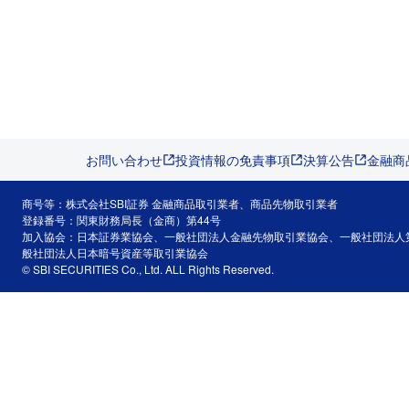
お問い合わせ
投資情報の免責事項
決算公告
金融商
商号等：株式会社SBI証券 金融商品取引業者、商品先物取引業者
登録番号：関東財務局長（金商）第44号
加入協会：日本証券業協会、一般社団法人金融先物取引業協会、一般社団法人
般社団法人日本暗号資産等取引業協会
© SBI SECURITIES Co., Ltd. ALL Rights Reserved.