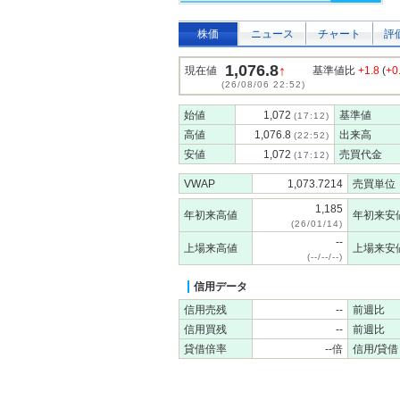
株価
ニュース
チャート
評
1,076.8
↑
現在値
基準値比
+1.8
(
+0
(26/08/06 22:52)
始値
1,072
基準値
(17:12)
高値
1,076.8
出来高
(22:52)
安値
1,072
売買代金
(17:12)
VWAP
1,073.7214
売買単位
1,185
年初来高値
年初来安
(26/01/14)
--
上場来高値
上場来安
(--/--/--)
信用データ
信用売残
--
前週比
信用買残
--
前週比
貸借倍率
--倍
信用/貸借