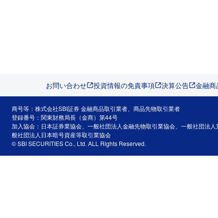
お問い合わせ
投資情報の免責事項
決算公告
金融商
商号等：株式会社SBI証券 金融商品取引業者、商品先物取引業者
登録番号：関東財務局長（金商）第44号
加入協会：日本証券業協会、一般社団法人金融先物取引業協会、一般社団法人
般社団法人日本暗号資産等取引業協会
© SBI SECURITIES Co., Ltd. ALL Rights Reserved.