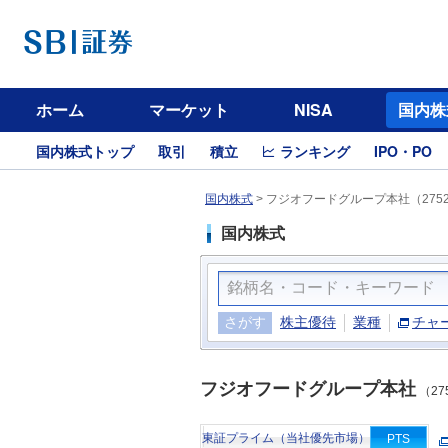
ホーム
マーケット
NISA
国内株
国内株式トップ
取引
積立
ランキング
IPO・PO
国内株式
>
フジオフードグループ本社（275
国内株式
さがす
株主優待
業種
チャ
フジオフードグループ本社
（27
東証プライム（当社優先市場）
PTS