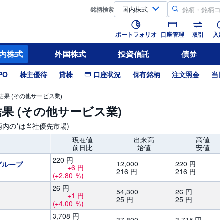
銘柄
検索
ポートフォリオ
口座管理
取引
入
内株式
外国株式
投資信託
債券
PO
株主優待
貸株
口座状況
保有銘柄
注文照会
当
果 (その他サービス業)
果 (その他サービス業)
銘柄内の*は当社優先市場)
現在値
出来高
高値
前日比
始値
安値
220
円
12,
000
220
円
グループ
+6
円
216
円
216
円
(+2.80
％)
26
円
54,
300
26
円
+1
円
25
円
25
円
(+4.00
％)
3,
708
円
37,
800
3,
715
円