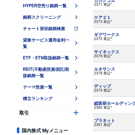
カカクコム
2371 東証*
HYPER空売り銘柄一覧
銘柄スクリーニング
ケア２１
2373 東証*
チャート形状銘柄検索
ギグワークス
2375 東証*
貸株サービス適用金利一
覧
サイネックス
2376 東証*
ETF・ETN取扱銘柄一覧
ルネサンス
REIT(不動産投資信託)取
2378 東証*
扱銘柄一覧
ディップ
テーマ投資一覧
2379 東証*
積立ランキング
総医研ホールディン
2385 東証*
取引
プラネット
2391 東証*
国内株式 Myメニュー