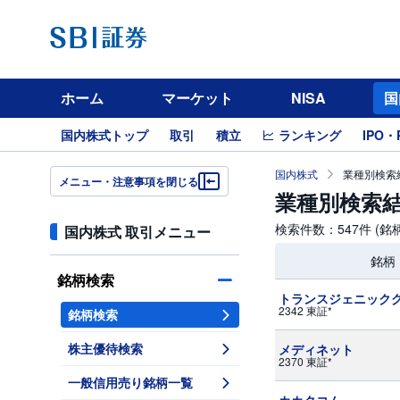
ホーム
マーケット
NISA
国
国内株式トップ
取引
積立
ランキング
IPO・
国内株式
業種別検索結
メニュー・注意事項を閉じる
業種別検索結
検索件数：547件 (
国内株式 取引メニュー
銘柄
銘柄検索
トランスジェニック
2342 東証*
銘柄検索
株主優待検索
メディネット
2370 東証*
一般信用売り銘柄一覧