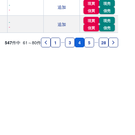
現買
現売
-
追加
-
信買
信売
現買
現売
-
追加
-
信買
信売
547
件中
61～80
件
4
1
3
5
28