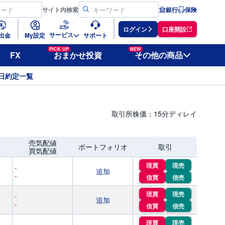
サイト
内検索
銀行
保険
ログイン
口座開設
サービス
出金
My設定
サポート
PICK UP
NEW
FX
おまかせ投資
その他の商品
日約定一覧
取引所株価：15分ディレイ
売気配値
ポートフォリオ
取引
買気配値
現買
現売
-
追加
-
信買
信売
現買
現売
-
追加
-
信買
信売
現買
現売
-