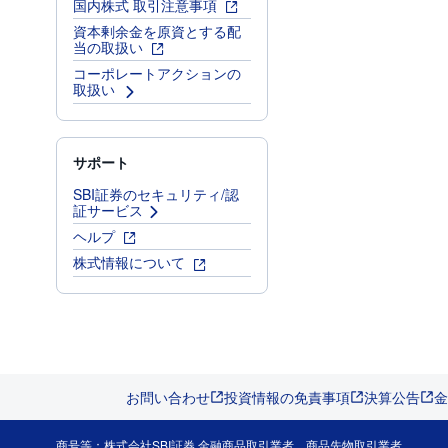
国内株式 取引注意事項
資本剰余金を原資とする配
当の取扱い
コーポレートアクションの
取扱い
サポート
SBI証券のセキュリティ/認
証サービス
ヘルプ
株式情報について
お問い合わせ
投資情報の免責事項
決算公告
金
商号等：株式会社SBI証券 金融商品取引業者、商品先物取引業者