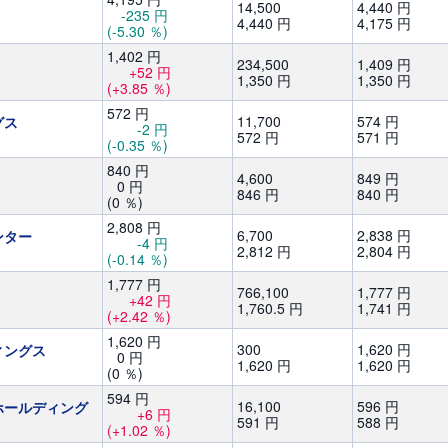
14,
500
4,
440
円
-235
円
4,
440
円
4,
175
円
(-5.30
％)
1,
402
円
234,
500
1,
409
円
+52
円
1,
350
円
1,
350
円
(+3.85
％)
572
円
11,
700
574
円
グス
-2
円
572
円
571
円
(-0.35
％)
840
円
4,
600
849
円
0
円
846
円
840
円
(0
％)
2,
808
円
6,
700
2,
838
円
ンター
-4
円
2,
812
円
2,
804
円
(-0.14
％)
1,
777
円
766,
100
1,
777
円
+42
円
1,
760.5
円
1,
741
円
(+2.42
％)
1,
620
円
300
1,
620
円
ィングス
0
円
1,
620
円
1,
620
円
(0
％)
594
円
16,
100
596
円
ホールディング
+6
円
591
円
588
円
(+1.02
％)