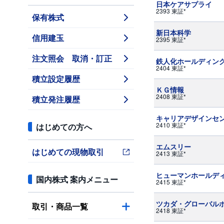
日本ケアサプライ
2393 東証*
保有株式
新日本科学
信用建玉
2395 東証*
注文照会 取消・訂正
鉄人化ホールディン
2404 東証*
積立設定履歴
ＫＧ情報
2408 東証*
積立発注履歴
キャリアデザインセ
2410 東証*
はじめての方へ
エムスリー
はじめての現物取引
2413 東証*
ヒューマンホールデ
国内株式 案内メニュー
2415 東証*
ツカダ・グローバル
取引・商品一覧
2418 東証*