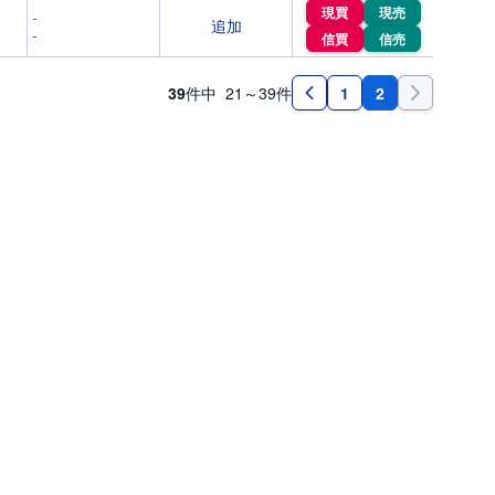
現買
現売
-
追加
-
信買
信売
39
件中
21～39
件
2
1