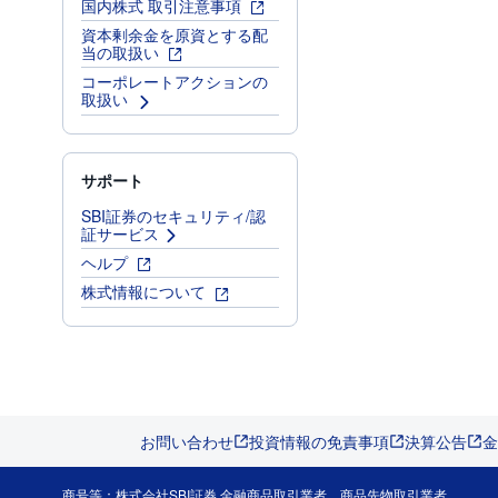
国内株式 取引注意事項
資本剰余金を原資とする配
当の取扱い
コーポレートアクションの
取扱い
サポート
SBI証券のセキュリティ/認
証サービス
ヘルプ
株式情報について
お問い合わせ
投資情報の免責事項
決算公告
金
商号等：株式会社SBI証券 金融商品取引業者、商品先物取引業者