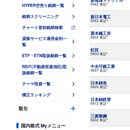
新報国マテリアル
5542 東証*
HYPER空売り銘柄一覧
銘柄スクリーニング
新日本電工
5563 東証*
チャート形状銘柄検索
栗本鐵工所
5602 東証*
貸株サービス適用金利一
覧
虹技
5603 東証*
ETF・ETN取扱銘柄一覧
中央可鍛工業
REIT(不動産投資信託)取
5607 名証*
扱銘柄一覧
日本鋳造
テーマ投資一覧
5609 東証*
積立ランキング
日本鋳鉄管
5612 東証*
取引
三菱製鋼
5632 東証*
国内株式 Myメニュー