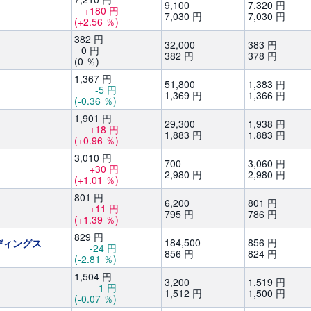
9,
100
7,
320
円
+180
円
7,
030
円
7,
030
円
(+2.56
％)
382
円
32,
000
383
円
0
円
382
円
378
円
(0
％)
1,
367
円
51,
800
1,
383
円
-5
円
1,
369
円
1,
366
円
(-0.36
％)
1,
901
円
29,
300
1,
938
円
+18
円
1,
883
円
1,
883
円
(+0.96
％)
3,
010
円
700
3,
060
円
+30
円
2,
980
円
2,
980
円
(+1.01
％)
801
円
6,
200
801
円
+11
円
795
円
786
円
(+1.39
％)
829
円
184,
500
856
円
ディングス
-24
円
856
円
824
円
(-2.81
％)
1,
504
円
3,
200
1,
519
円
-1
円
1,
512
円
1,
500
円
(-0.07
％)