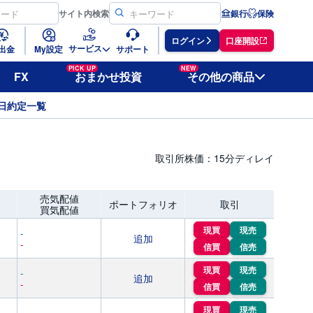
サイト
内検索
銀行
保険
ログイン
口座開設
サービス
出金
My設定
サポート
PICK UP
NEW
FX
おまかせ投資
その他の商品
日約定一覧
取引所株価：15分ディレイ
売気配値
ポートフォリオ
取引
買気配値
現買
現売
-
追加
-
信買
信売
現買
現売
-
追加
-
信買
信売
現買
現売
-