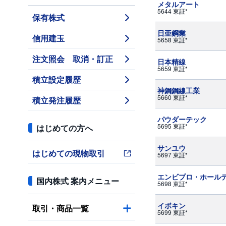
メタルアート
5644 東証*
保有株式
日亜鋼業
信用建玉
5658 東証*
注文照会 取消・訂正
日本精線
5659 東証*
積立設定履歴
神鋼鋼線工業
5660 東証*
積立発注履歴
パウダーテック
5695 東証*
はじめての方へ
サンユウ
はじめての現物取引
5697 東証*
エンビプロ・ホール
国内株式 案内メニュー
5698 東証*
イボキン
取引・商品一覧
5699 東証*