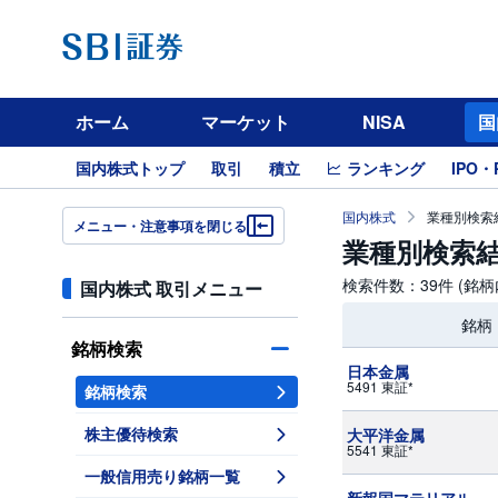
ホーム
マーケット
NISA
国
国内株式トップ
取引
積立
ランキング
IPO・
国内株式
業種別検索結
メニュー・注意事項を閉じる
業種別検索結果
検索件数：39件 (銘
国内株式 取引メニュー
銘柄
銘柄検索
日本金属
5491 東証*
銘柄検索
株主優待検索
大平洋金属
5541 東証*
一般信用売り銘柄一覧