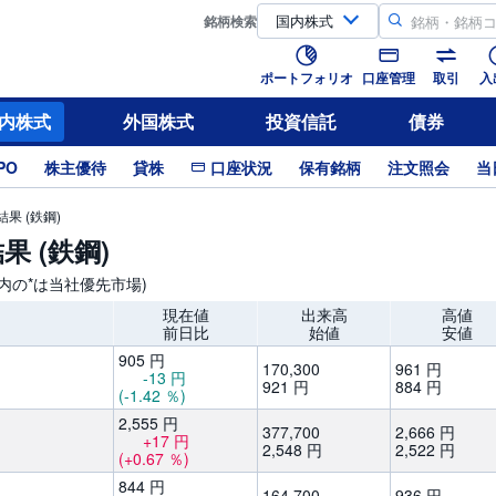
銘柄
検索
ポートフォリオ
口座管理
取引
入
内株式
外国株式
投資信託
債券
PO
株主優待
貸株
口座状況
保有銘柄
注文照会
当
果 (鉄鋼)
 (鉄鋼)
柄内の*は当社優先市場)
現在値
出来高
高値
前日比
始値
安値
905
円
170,
300
961
円
-13
円
921
円
884
円
(-1.42
％)
2,
555
円
377,
700
2,
666
円
+17
円
2,
548
円
2,
522
円
(+0.67
％)
844
円
164,
700
936
円