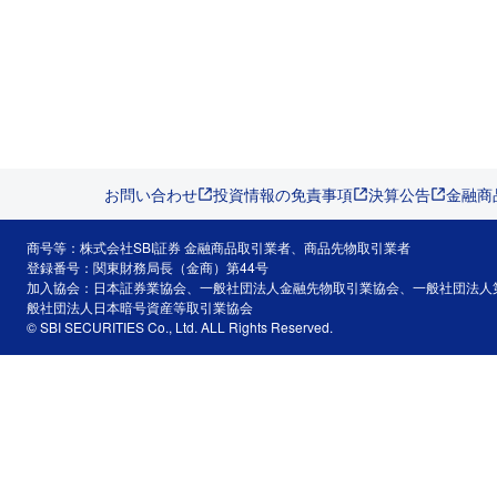
お問い合わせ
投資情報の免責事項
決算公告
金融商
商号等：株式会社SBI証券 金融商品取引業者、商品先物取引業者
登録番号：関東財務局長（金商）第44号
加入協会：日本証券業協会、一般社団法人金融先物取引業協会、一般社団法人
般社団法人日本暗号資産等取引業協会
© SBI SECURITIES Co., Ltd. ALL Rights Reserved.