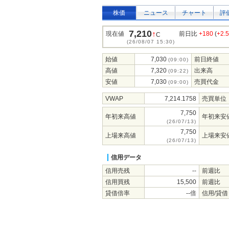
株価
ニュース
チャート
評
7,210
↑
現在値
前日比
+180
(
+2.
C
(26/08/07 15:30)
始値
7,030
前日終値
(09:00)
高値
7,320
出来高
(09:22)
安値
7,030
売買代金
(09:00)
VWAP
7,214.1758
売買単位
7,750
年初来高値
年初来安
(26/07/13)
7,750
上場来高値
上場来安
(26/07/13)
信用データ
信用売残
--
前週比
信用買残
15,500
前週比
貸借倍率
--倍
信用/貸借