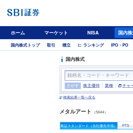
ホーム
マーケット
NISA
国内株
国内株式トップ
取引
積立
ランキング
IPO・PO
国内株式
さがす
株主優待
業種
チャ
検索結果一覧へ戻る
メタルアート
（5644）
PTS
東証スタンダード（当社優先市場）