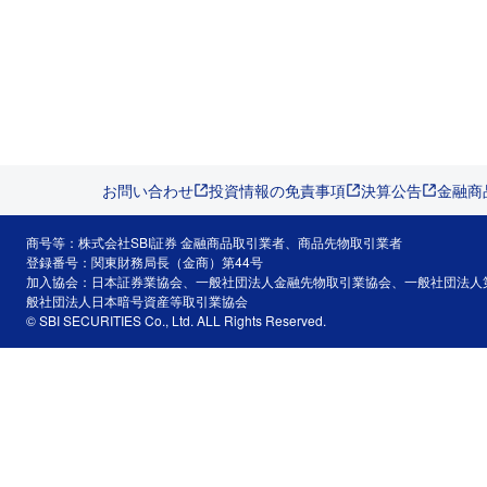
お問い合わせ
投資情報の免責事項
決算公告
金融商
商号等：株式会社SBI証券 金融商品取引業者、商品先物取引業者
登録番号：関東財務局長（金商）第44号
加入協会：日本証券業協会、一般社団法人金融先物取引業協会、一般社団法人
般社団法人日本暗号資産等取引業協会
© SBI SECURITIES Co., Ltd. ALL Rights Reserved.