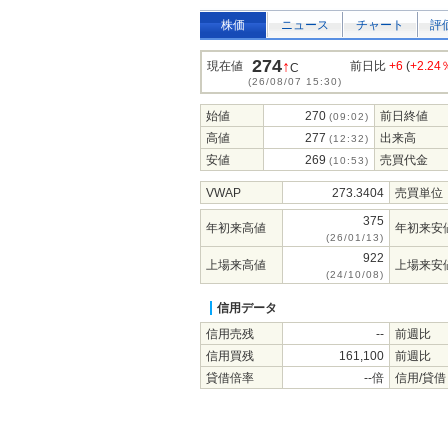
株価
ニュース
チャート
評
274
↑
現在値
前日比
+6
(
+2.24
C
(26/08/07 15:30)
始値
270
前日終値
(09:02)
高値
277
出来高
(12:32)
安値
269
売買代金
(10:53)
VWAP
273.3404
売買単位
375
年初来高値
年初来安
(26/01/13)
922
上場来高値
上場来安
(24/10/08)
信用データ
信用売残
--
前週比
信用買残
161,100
前週比
貸借倍率
--倍
信用/貸借