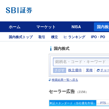
ホーム
マーケット
NISA
国内株
国内株式トップ
取引
積立
ランキング
IPO・PO
国内株式
さがす
株主優待
業種
チャ
検索結果一覧へ戻る
セーラー広告
（2156）
PTS
東証スタンダード（当社優先市場）