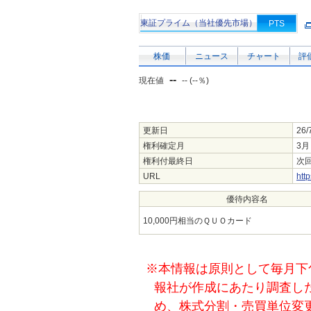
東証プライム（当社優先市場）
PTS
株価
ニュース
チャート
評
--
現在値
-- (--％)
更新日
26/
権利確定月
3月
権利付最終日
次回
URL
http
優待内容名
10,000円相当のＱＵＯカード
※本情報は原則として毎月下
報社が作成にあたり調査し
め、株式分割・売買単位変