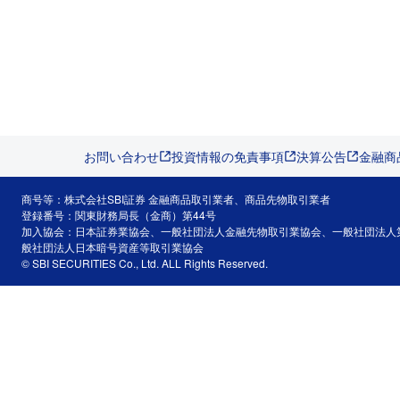
お問い合わせ
投資情報の免責事項
決算公告
金融商
商号等：株式会社SBI証券 金融商品取引業者、商品先物取引業者
登録番号：関東財務局長（金商）第44号
加入協会：日本証券業協会、一般社団法人金融先物取引業協会、一般社団法人
般社団法人日本暗号資産等取引業協会
© SBI SECURITIES Co., Ltd. ALL Rights Reserved.