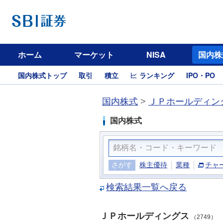
ホーム
マーケット
NISA
国内株
国内株式トップ
取引
積立
ランキング
IPO・PO
国内株式
>
ＪＰホールディング
国内株式
さがす
株主優待
業種
チャ
検索結果一覧へ戻る
ＪＰホールディングス
（2749）