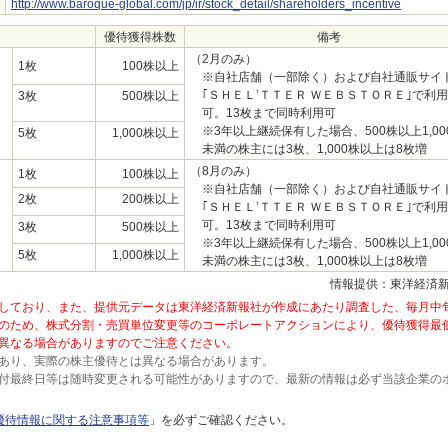
http://www.baroque-global.com/jp/ir/stock_detail/shareholders_incentive
優待獲得株数
備考
（2月のみ）
1枚
100株以上
※自社店舗（一部除く）および自社通販サイ
｢ＳＨＥＬ’ＴＴＥＲ ＷＥＢＳＴＯＲＥ｣で利用
3枚
500株以上
可。13枚まで同時利用可
※3年以上継続保有した場合、500株以上1,00
5枚
1,000株以上
未満の株主には3枚、1,000株以上は8枚増
（8月のみ）
1枚
100株以上
※自社店舗（一部除く）および自社通販サイ
2枚
200株以上
｢ＳＨＥＬ’ＴＴＥＲ ＷＥＢＳＴＯＲＥ｣で利用
可。13枚まで同時利用可
3枚
500株以上
※3年以上継続保有した場合、500株以上1,00
5枚
1,000株以上
未満の株主には3枚、1,000株以上は8枚増
情報提供：東洋経済
しており、また、提供元データは東洋経済新報社が作成にあたり調査した、毎月中
のため、株式分割・売買単位変更等のコーポレートアクションにより、優待獲得最
異なる場合がありますのでご注意ください。
あり、実際の株主優待とは異なる場合があります。
付最終日等は随時変更される可能性がありますので、最新の情報は必ず当該企業の
優待情報に関する注意事項等
」を必ずご確認ください。