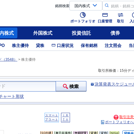
銘柄
検索
ポートフォリオ
口座管理
取引
入
内株式
外国株式
投資信託
債券
PO
株主優待
貸株
口座状況
保有銘柄
注文照会
当
（3548）
>
株主優待
取引所株価：15分デ
決算発表スケジュー
チャート形状
スマート
ＩＲ
取引注意
アラート
ＴＶ
ポートフォリオへ
貸株金