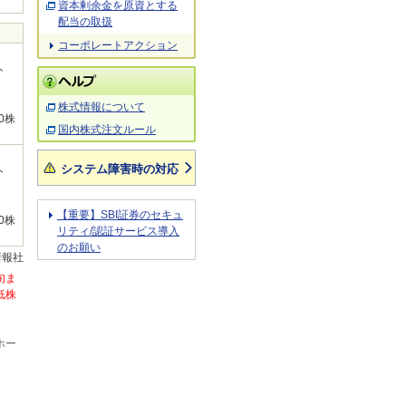
資本剰余金を原資とする
配当の取扱
コーポレートアクション
ト
株式情報について
0株
国内株式注文ルール
システム障害時の対応
ト
【重要】SBI証券のセキュ
0株
リティ/認証サービス導入
のお願い
新報社
旬ま
低株
ホー