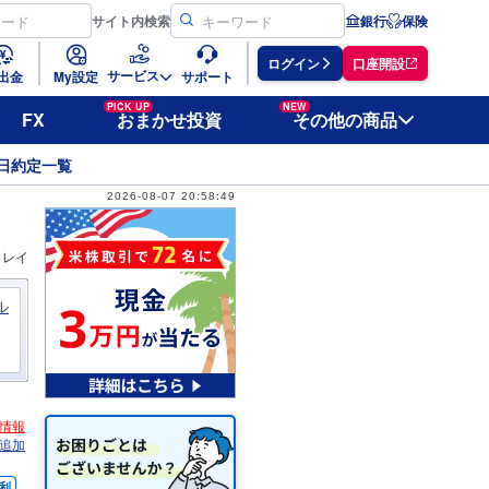
サイト
内検索
銀行
保険
ログイン
口座開設
サービス
出金
My設定
サポート
PICK UP
NEW
FX
おまかせ投資
その他の商品
日約定一覧
2026-08-07 20:58:49
ィレイ
ル
情報
追加
利