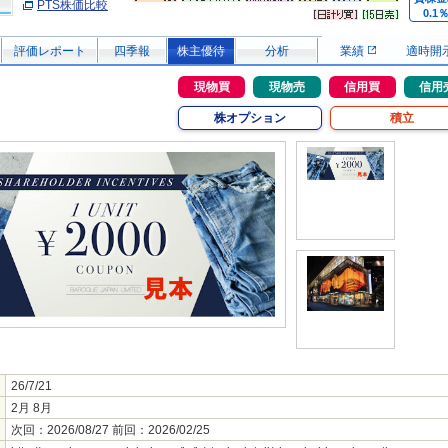
PTS株価比較
0.1
評価レポート
四季報
株主優待
分析
業績
適時開
現物買
現物売
信用買
信用
株オプション
積立
26/7/21
2月 8月
次回：2026/08/27 前回：2026/02/25