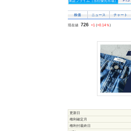
PTS
東証プライム（当社優先市場）
株価
ニュース
チャート
726
現在値
+1
(
+0.14％
)
更新日
権利確定月
権利付最終日