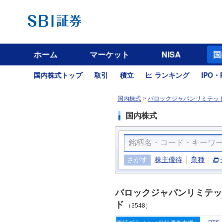
ホーム
マーケット
NISA
国
国内株式トップ
取引
積立
ランキング
IPO・
国内株式
>
バロックジャパンリミテッド
国内株式
さがす
株主優待
業種
バロックジャパンリミテッ
ド
（3548）