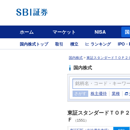
ホーム
マーケット
NISA
国
国内株式トップ
取引
積立
ランキング
IPO・
国内株式
>
東証スタンダードＴＯＰ２０
国内株式
さがす
株主優待
業種
東証スタンダードＴＯＰ２
Ｆ
（1551）