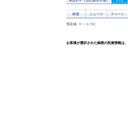
東証ETF（当社優先市場）
PTS
株価
ニュース
チャート
--
現在値
-- (--％)
お客様が選択された銘柄の投資情報は、