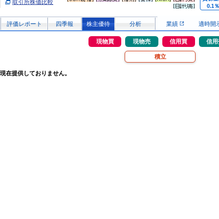
取引所株価比較
0.1
評価レポート
四季報
株主優待
分析
業績
適時開
現物買
現物売
信用買
信用
積立
現在提供しておりません。