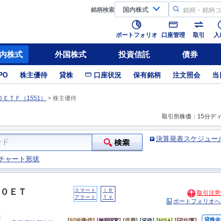
銘柄
検索
ポートフォリオ
口座管理
取引
入
内株式
外国株式
投資信託
債券
PO
株主優待
貸株
口座状況
保有銘柄
注文照会
当
ＥＴＦ（1551）
>
株主優待
取引所株価：15分デ
決算発表スケジュー
チャート形状
０ＥＴ
スマート
ＩＲ
取引注意
アラート
ＴＶ
ポートフォリオへ
貸株金