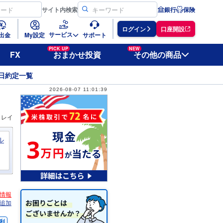
サイト
内検索
銀行
保険
ログイン
口座開設
サービス
出金
My設定
サポート
PICK UP
NEW
FX
おまかせ投資
その他の商品
日約定一覧
2026-08-07 11:01:39
ィレイ
ル
情報
追加
利