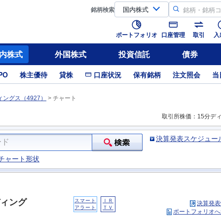
銘柄
検索
ポートフォリオ
口座管理
取引
入
内株式
外国株式
投資信託
債券
PO
株主優待
貸株
口座状況
保有銘柄
注文照会
当
ングス（4927）
>
チャート
取引所株価：15分デ
決算発表スケジュー
チャート形状
ィング
スマート
ＩＲ
決算発表
アラート
ＴＶ
ポートフォリオへ