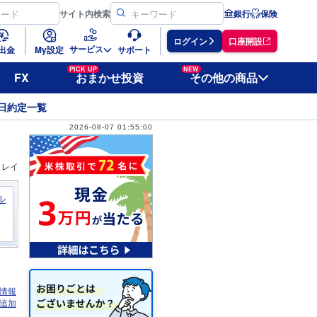
サイト
内検索
銀行
保険
ログイン
口座開設
サービス
出金
My設定
サポート
PICK UP
NEW
FX
おまかせ投資
その他の商品
日約定一覧
2026-08-07 01:55:00
ィレイ
ル
情報
追加