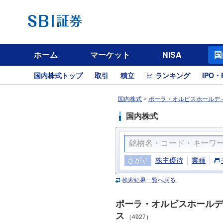
ホーム
マーケット
NISA
国
国内株式トップ
取引
積立
ランキング
IPO・
国内株式
>
ポーラ・オルビスホールディ
国内株式
さがす
株主優待
業種
検索結果一覧へ戻る
ポーラ・オルビスホールデ
ス
（4927）