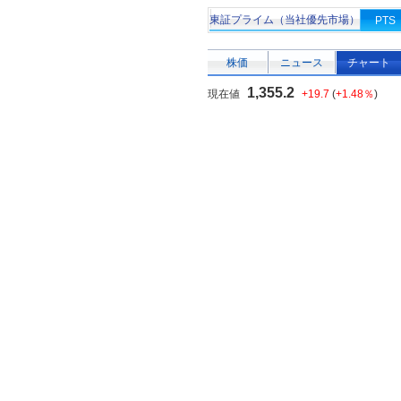
東証プライム（当社優先市場）
PTS
株価
ニュース
チャート
1,355.2
現在値
+19.7
(
+1.48％
)