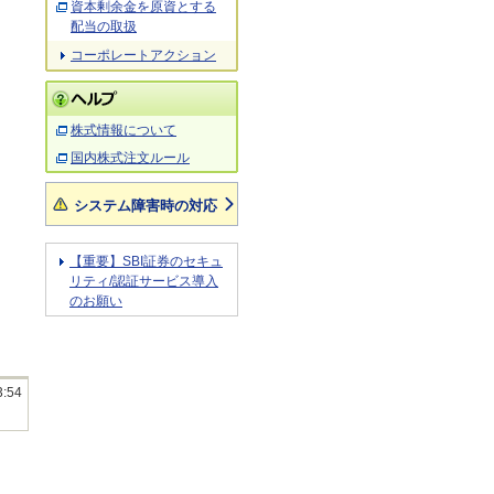
資本剰余金を原資とする
配当の取扱
コーポレートアクション
株式情報について
国内株式注文ルール
システム障害時の対応
【重要】SBI証券のセキュ
リティ/認証サービス導入
のお願い
3:54