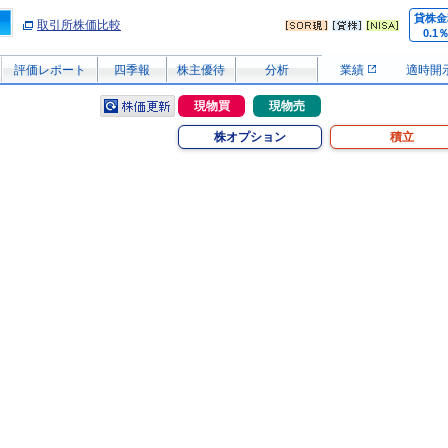
貸株金
取引所株価比較
0.1
評価レポート
四季報
株主優待
分析
業績
適時開
現物買
現物売
株オプション
積立