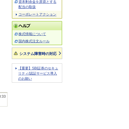
資本剰余金を原資とする
配当の取扱
コーポレートアクション
株式情報について
国内株式注文ルール
システム障害時の対応
【重要】SBI証券のセキュ
リティ/認証サービス導入
のお願い
3:33