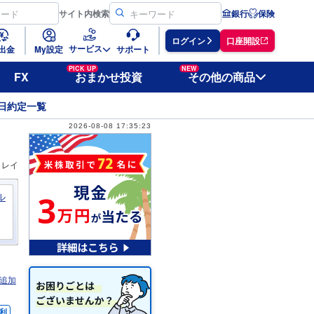
サイト
内検索
銀行
保険
ログイン
口座開設
サービス
出金
My設定
サポート
PICK UP
NEW
FX
おまかせ投資
その他の商品
日約定一覧
2026-08-08 17:35:23
ィレイ
ル
追加
利