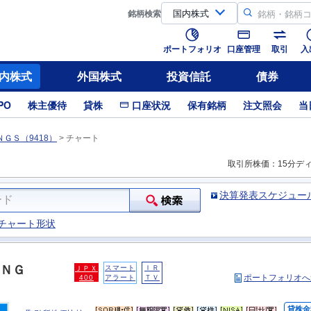
銘柄
検索
ポートフォリオ
口座管理
取引
入
内株式
外国株式
投資信託
債券
PO
株主優待
貸株
口座状況
保有銘柄
注文照会
当
ＧＳ（9418）
>
チャート
取引所株価：15分デ
決算発表スケジュー
チャート形状
ＮＧ
スマート
ＩＲ
ＪＰＸ
ポートフォリオへ
400
アラート
ＴＶ
貸株金