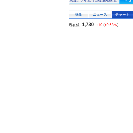
東証プライム（当社優先市場）
PTS
株価
ニュース
チャート
1,730
現在値
+10
(
+0.58％
)