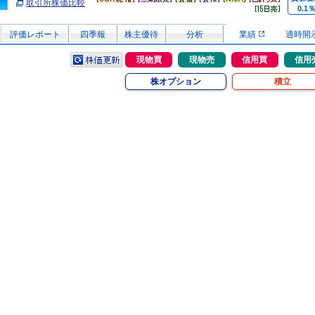
取引所株価比較
0.1
評価レポート
四季報
株主優待
分析
業績
適時開
現物買
現物売
信用買
信用
株オプション
積立