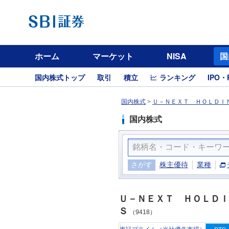
ホーム
マーケット
NISA
国
国内株式トップ
取引
積立
ランキング
IPO・
国内株式
>
Ｕ－ＮＥＸＴ ＨＯＬＤＩＮ
国内株式
さがす
株主優待
業種
Ｕ－ＮＥＸＴ ＨＯＬＤＩ
Ｓ
（9418）