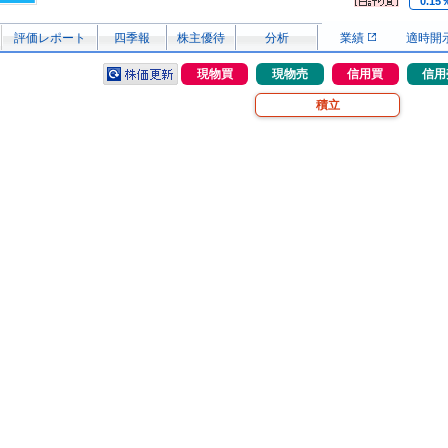
0.15
評価レポート
四季報
株主優待
分析
業績
適時開
現物買
現物売
信用買
信用
積立