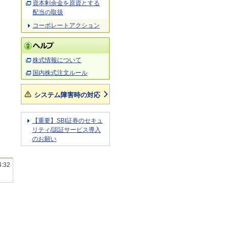
資本剰余金を原資とする
配当の取扱
コーポレートアクション
株式情報について
国内株式注文ルール
システム障害時の対応
【重要】SBI証券のセキュ
リティ/認証サービス導入
のお願い
4:32