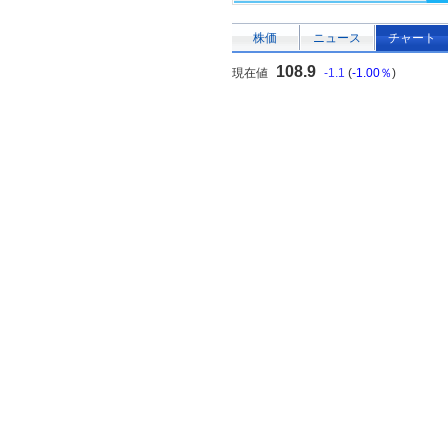
株価
ニュース
チャート
108.9
現在値
-1.1
(
-1.00％
)