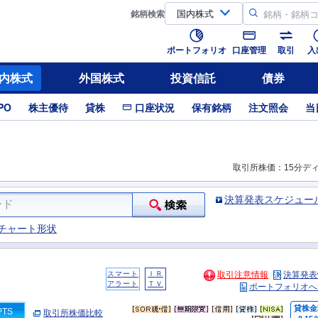
銘柄
検索
ポートフォリオ
口座管理
取引
入
内株式
外国株式
投資信託
債券
PO
株主優待
貸株
口座状況
保有銘柄
注文照会
当
取引所株価：15分デ
決算発表スケジュー
チャート形状
スマート
ＩＲ
取引注意情報
決算発表
アラート
ＴＶ
ポートフォリオへ
貸株金
PTS
取引所株価比較