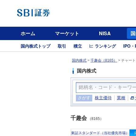
ホーム
マーケット
NISA
国
国内株式トップ
取引
積立
ランキング
IPO・
国内株式
>
千趣会（8165）
>
チャート
国内株式
さがす
株主優待
業種
千趣会
（8165）
東証スタンダード（当社優先市場）