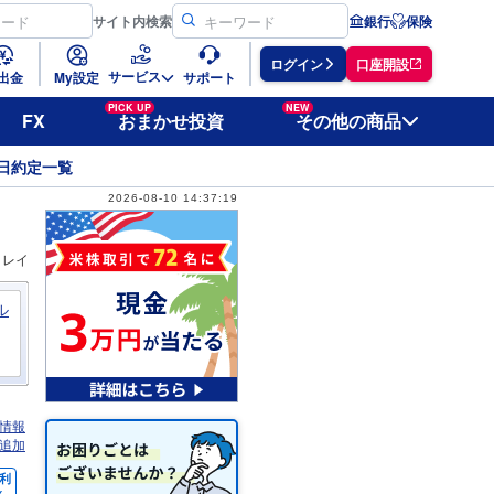
サイト
内検索
銀行
保険
ログイン
口座開設
サービス
出金
My設定
サポート
PICK UP
NEW
FX
おまかせ投資
その他の商品
日約定一覧
2026-08-10 14:37:19
ィレイ
ル
情報
追加
利