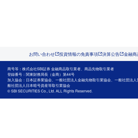
お問い合わせ
投資情報の免責事項
決算公告
金融商
商号等：株式会社SBI証券 金融商品取引業者、商品先物取引業者
登録番号：関東財務局長（金商）第44号
加入協会：日本証券業協会、一般社団法人金融先物取引業協会、一般社団法人
般社団法人日本暗号資産等取引業協会
© SBI SECURITIES Co., Ltd. ALL Rights Reserved.