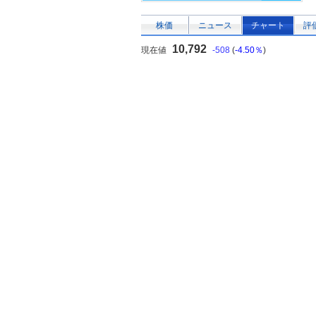
株価
ニュース
チャート
評
10,792
現在値
-508
(
-4.50％
)