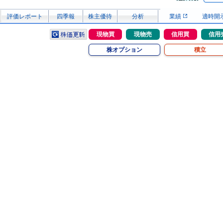
評価レポート
四季報
株主優待
分析
業績
適時開
現物買
現物売
信用買
信用
株オプション
積立