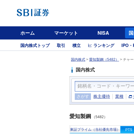
ホーム
マーケット
NISA
国
国内株式トップ
取引
積立
ランキング
IPO・
国内株式
>
愛知製鋼（5482）
>
チャー
国内株式
さがす
株主優待
業種
愛知製鋼
（5482）
東証プライム（当社優先市場）
PTS