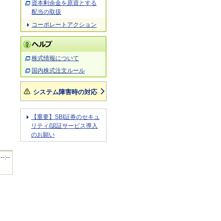
資本剰余金を原資とする
配当の取扱
コーポレートアクション
株式情報について
国内株式注文ルール
システム障害時の対応
【重要】SBI証券のセキュ
リティ/認証サービス導入
のお願い
 --:--