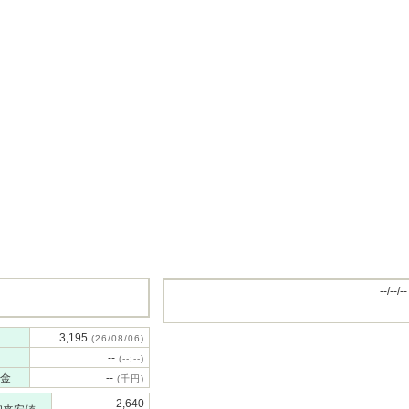
--/--/--
3,195
(26/08/06)
--
(--:--)
金
--
(千円)
2,640