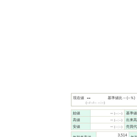
--
現在値
基準値比 -- (--％)
(--/--/-- --:--)
始値
--
基準値
(--:--)
高値
--
出来高
(--:--)
安値
--
売買代
(--:--)
3,514