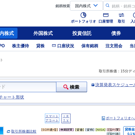
銘柄
検索
ポートフォリオ
口座管理
取引
入
内株式
外国株式
投資信託
債券
PO
株主優待
貸株
口座状況
保有銘柄
注文照会
当
ト
取引所株価：15分デ
決算発表スケジュー
チャート形状
スマート
ＩＲ
ポートフォリオへ
アラート
ＴＶ
貸株金
取引所株価比較
0.1