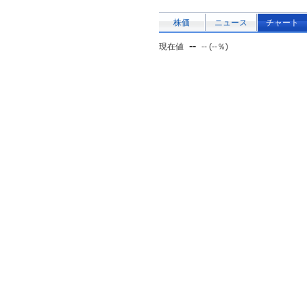
株価
ニュース
チャート
--
現在値
-- (--％)