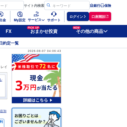
サイト
内検索
銀行
保険
ログイン
口座開設
サービス
出金
My設定
サポート
PICK UP
NEW
FX
おまかせ投資
その他の商品
日約定一覧
2026-08-07 04:06:43
ィレイ
ル
追加
利
％