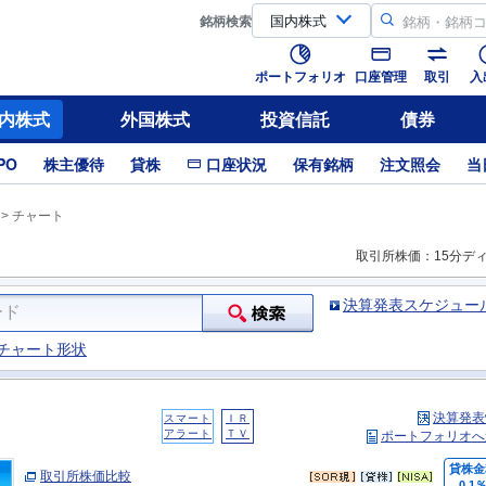
銘柄
検索
ポートフォリオ
口座管理
取引
入
内株式
外国株式
投資信託
債券
PO
株主優待
貸株
口座状況
保有銘柄
注文照会
当
>
チャート
取引所株価：15分デ
決算発表スケジュー
チャート形状
決算発表
スマート
ＩＲ
アラート
ＴＶ
ポートフォリオへ
貸株金
取引所株価比較
0.1