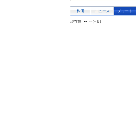
株価
ニュース
チャート
--
現在値
-- (--％)