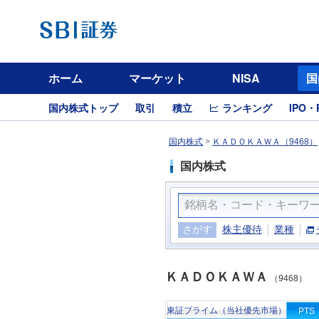
ホーム
マーケット
NISA
国
国内株式トップ
取引
積立
ランキング
IPO・
国内株式
>
ＫＡＤＯＫＡＷＡ（9468）
国内株式
さがす
株主優待
業種
ＫＡＤＯＫＡＷＡ
（9468）
東証プライム（当社優先市場）
PTS