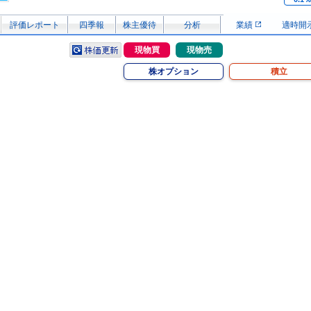
評価レポート
四季報
株主優待
分析
業績
適時開
現物買
現物売
株オプション
積立