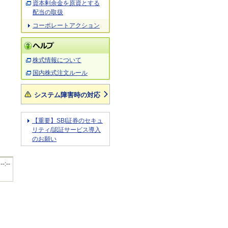
資本剰余金を原資とする
配当の取扱
コーポレートアクション
株式情報について
国内株式注文ルール
システム障害時の対応
【重要】SBI証券のセキュ
リティ/認証サービス導入
のお願い
 --:--