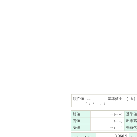
--
現在値
基準値比 -- (--％)
(--/--/-- --:--)
始値
--
基準値
(--:--)
高値
--
出来高
(--:--)
安値
--
売買代
(--:--)
3,966.9