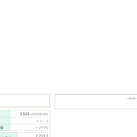
--/--/--
3,519
(26/08/06)
--
(--:--)
金
--
(千円)
2,713.1