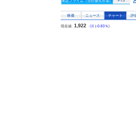
PTS
東証プライム（当社優先市場）
株価
ニュース
チャート
評
1,922
現在値
-16
(
-0.83％
)