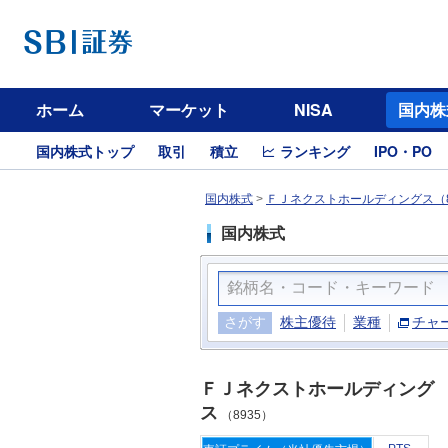
ホーム
マーケット
NISA
国内株
国内株式トップ
取引
積立
ランキング
IPO・PO
国内株式
>
ＦＪネクストホールディングス（8
国内株式
さがす
株主優待
業種
チャ
ＦＪネクストホールディング
ス
（8935）