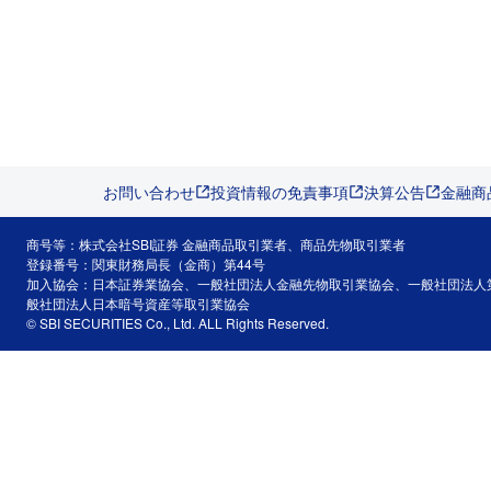
お問い合わせ
投資情報の免責事項
決算公告
金融商
商号等：株式会社SBI証券 金融商品取引業者、商品先物取引業者
登録番号：関東財務局長（金商）第44号
加入協会：日本証券業協会、一般社団法人金融先物取引業協会、一般社団法人
般社団法人日本暗号資産等取引業協会
© SBI SECURITIES Co., Ltd. ALL Rights Reserved.