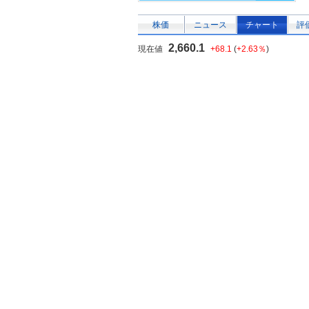
株価
ニュース
チャート
評
2,660.1
現在値
+68.1
(
+2.63％
)