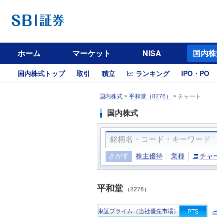
ホーム
マーケット
NISA
国内株
国内株式トップ
取引
積立
ランキング
IPO・PO
国内株式
>
平和堂（8276）
>
チャート
国内株式
さがす
株主優待
業種
チャ
平和堂
（8276）
東証プライム（当社優先市場）
PTS