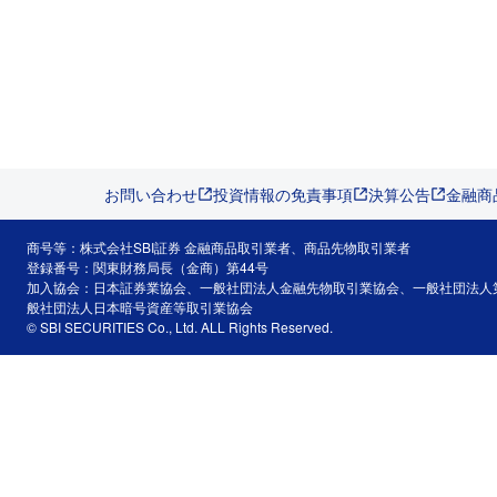
お問い合わせ
投資情報の免責事項
決算公告
金融商
商号等：株式会社SBI証券 金融商品取引業者、商品先物取引業者
登録番号：関東財務局長（金商）第44号
加入協会：日本証券業協会、一般社団法人金融先物取引業協会、一般社団法人
般社団法人日本暗号資産等取引業協会
© SBI SECURITIES Co., Ltd. ALL Rights Reserved.