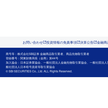
お問い合わせ
投資情報の免責事項
決算公告
金融商
商号等：株式会社SBI証券 金融商品取引業者、商品先物取引業者
登録番号：関東財務局長（金商）第44号
加入協会：日本証券業協会、一般社団法人金融先物取引業協会、一般社団法人
般社団法人日本暗号資産等取引業協会
© SBI SECURITIES Co., Ltd. ALL Rights Reserved.