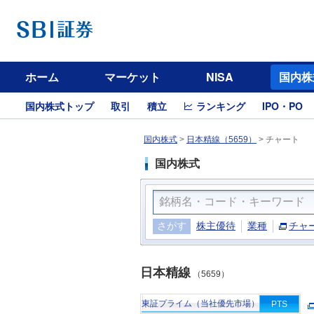
ホーム
マーケット
NISA
国内株
国内株式トップ
取引
積立
ランキング
IPO・PO
国内株式
>
日本精線（5659）
>
チャート
国内株式
さがす
株主優待
業種
チャ
日本精線
（5659）
東証プライム（当社優先市場）
PTS