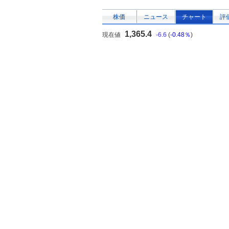
株価
ニュース
チャート
評
1,365.4
現在値
-6.6
(
-0.48％
)