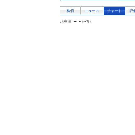
株価
ニュース
チャート
評
--
現在値
-- (--％)