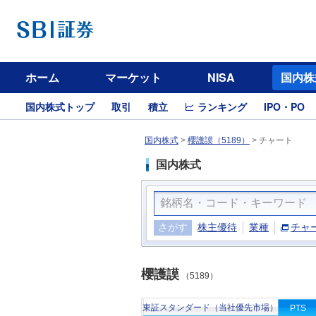
ホーム
マーケット
NISA
国内株
国内株式トップ
取引
積立
ランキング
IPO・PO
国内株式
>
櫻護謨（5189）
>
チャート
国内株式
さがす
株主優待
業種
チャ
櫻護謨
（5189）
東証スタンダード（当社優先市場）
PTS