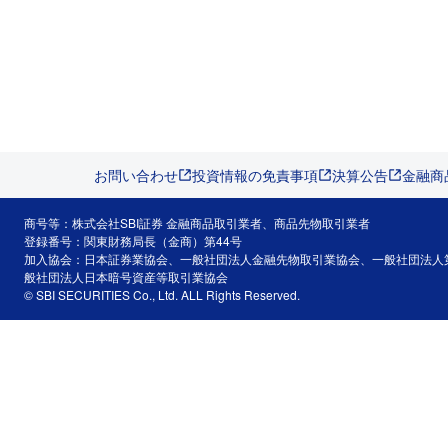
お問い合わせ
投資情報の免責事項
決算公告
金融商
商号等：株式会社SBI証券 金融商品取引業者、商品先物取引業者
登録番号：関東財務局長（金商）第44号
加入協会：日本証券業協会、一般社団法人金融先物取引業協会、一般社団法人
般社団法人日本暗号資産等取引業協会
© SBI SECURITIES Co., Ltd. ALL Rights Reserved.