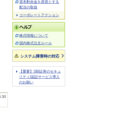
資本剰余金を原資とする
配当の取扱
コーポレートアクション
株式情報について
国内株式注文ルール
システム障害時の対応
【重要】SBI証券のセキュ
リティ/認証サービス導入
のお願い
5:30