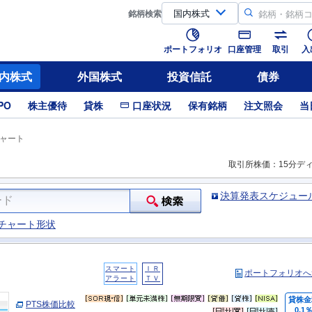
銘柄
検索
ポートフォリオ
口座管理
取引
入
内株式
外国株式
投資信託
債券
PO
株主優待
貸株
口座状況
保有銘柄
注文照会
当
ャート
取引所株価：15分デ
決算発表スケジュー
チャート形状
スマート
ＩＲ
ポートフォリオへ
アラート
ＴＶ
貸株金
PTS株価比較
0.1