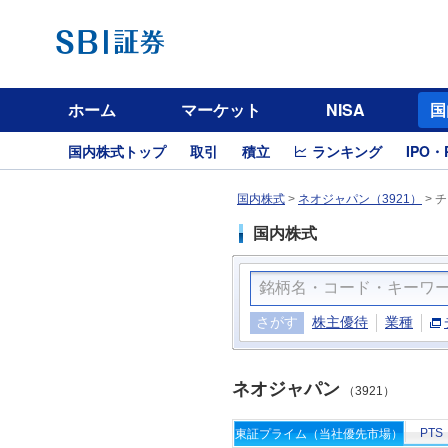
ホーム
マーケット
NISA
国
国内株式トップ
取引
積立
ランキング
IPO・
国内株式
>
ネオジャパン（3921）
>
チ
国内株式
さがす
株主優待
業種
ネオジャパン
（3921）
PTS
東証プライム（当社優先市場）