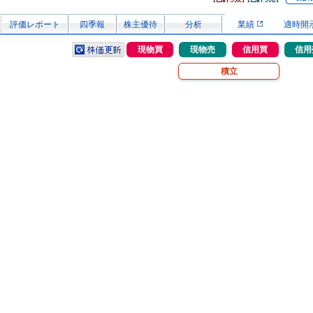
評価レポート
四季報
株主優待
分析
業績
適時開
現物買
現物売
信用買
信用
積立