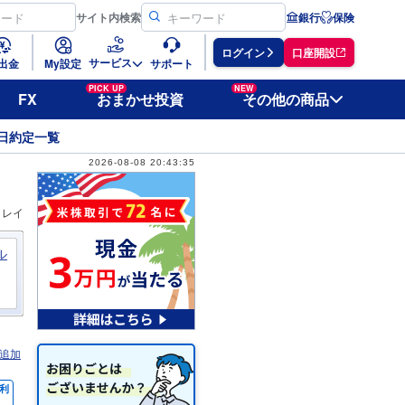
サイト
内検索
銀行
保険
ログイン
口座開設
サービス
出金
My設定
サポート
PICK UP
NEW
FX
おまかせ投資
その他の商品
日約定一覧
2026-08-08 20:43:35
ィレイ
ル
追加
利
％