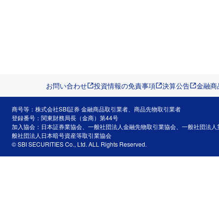
お問い合わせ
投資情報の免責事項
決算公告
金融商
商号等：株式会社SBI証券 金融商品取引業者、商品先物取引業者
登録番号：関東財務局長（金商）第44号
加入協会：日本証券業協会、一般社団法人金融先物取引業協会、一般社団法人
般社団法人日本暗号資産等取引業協会
© SBI SECURITIES Co., Ltd. ALL Rights Reserved.