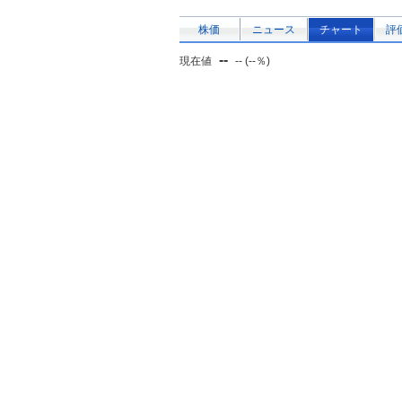
株価
ニュース
チャート
評
--
現在値
-- (--％)