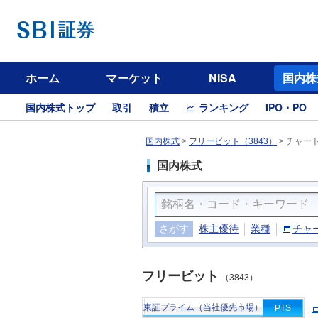
ホーム
マーケット
NISA
国内株
国内株式トップ
取引
積立
ランキング
IPO・PO
国内株式
>
フリービット（3843）
>
チャー
国内株式
さがす
株主優待
業種
チャ
フリービット
（3843）
東証プライム（当社優先市場）
PTS