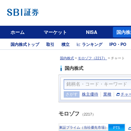
ホーム
マーケット
NISA
国内株
国内株式トップ
取引
積立
ランキング
IPO・PO
国内株式
>
モロゾフ（2217）
>
チャート
国内株式
さがす
株主優待
業種
チャ
モロゾフ
（2217）
東証プライム（当社優先市場）
PTS