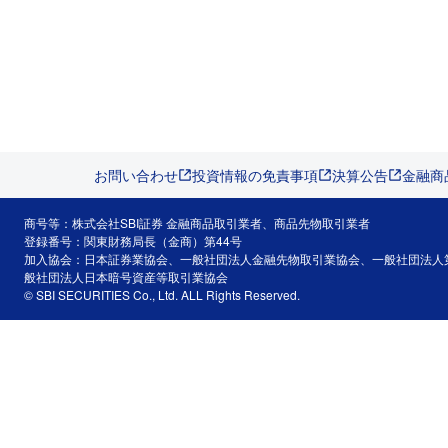
お問い合わせ
投資情報の免責事項
決算公告
金融商
商号等：株式会社SBI証券 金融商品取引業者、商品先物取引業者
登録番号：関東財務局長（金商）第44号
加入協会：日本証券業協会、一般社団法人金融先物取引業協会、一般社団法人
般社団法人日本暗号資産等取引業協会
© SBI SECURITIES Co., Ltd. ALL Rights Reserved.