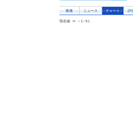
株価
ニュース
チャート
評
--
現在値
-- (--％)