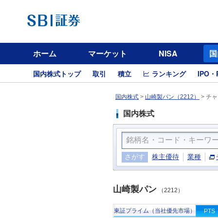
ホーム
マーケット
NISA
国
国内株式トップ
取引
積立
ランキング
IPO・
国内株式
>
山崎製パン（2212）
>
チャ
国内株式
さがす
株主優待
業種
山崎製パン
（2212）
東証プライム（当社優先市場）
PTS