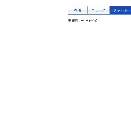
株価
ニュース
チャート
--
現在値
-- (--％)