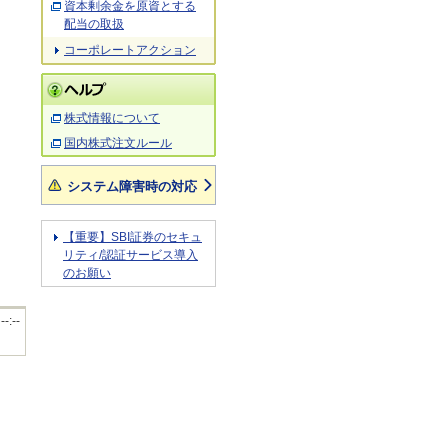
資本剰余金を原資とする
配当の取扱
コーポレートアクション
株式情報について
国内株式注文ルール
システム障害時の対応
【重要】SBI証券のセキュ
リティ/認証サービス導入
のお願い
 --:--