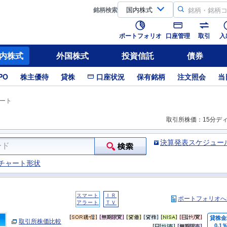
銘柄
検索
ポートフォリオ
口座管理
取引
入
内株式
外国株式
投資信託
債券
PO
株主優待
貸株
口座状況
保有銘柄
注文照会
当
ート
取引所株価：15分デ
決算発表スケジュー
チャート形状
スマート
ＩＲ
ポートフォリオへ
アラート
ＴＶ
貸株金
取引所株価比較
0.1