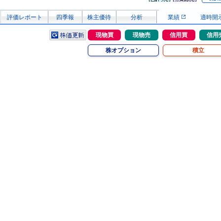
評価レポート
四季報
株主優待
分析
業績
適時開
現物買
現物売
信用買
信用
株オプション
積立