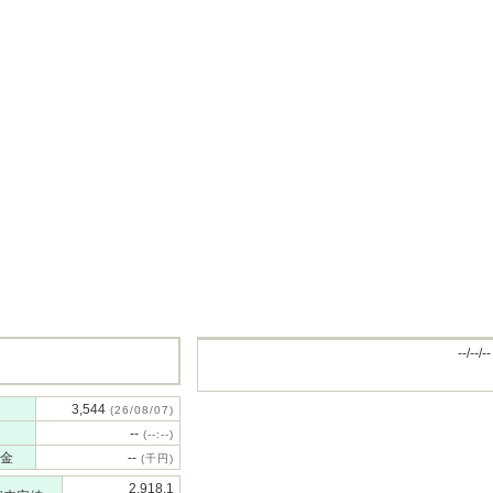
--/--/--
3,544
(26/08/07)
--
(--:--)
金
--
(千円)
2,918.1