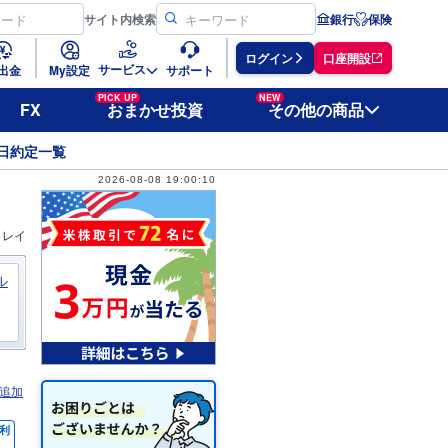
サイト
内検索
銀行
保険
ログイン
口座開設
サービス
出金
My設定
サポート
PICK UP
NEW
FX
おまかせ投資
その他の商品
日約定一覧
2026-08-08 19:00:10
ィレイ
ル
追加
利
％