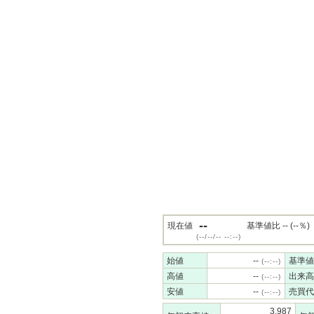
--
現在値
基準値比 -- (--％)
(--/--/-- --:--)
始値
--
基準値
(--:--)
高値
--
出来高
(--:--)
安値
--
売買代
(--:--)
3,987