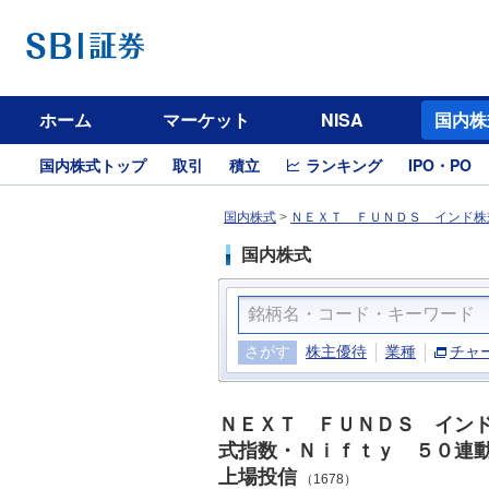
ホーム
マーケット
NISA
国内株
国内株式トップ
取引
積立
ランキング
IPO・PO
国内株式
>
ＮＥＸＴ ＦＵＮＤＳ インド株
国内株式
さがす
株主優待
業種
チャ
ＮＥＸＴ ＦＵＮＤＳ イン
式指数・Ｎｉｆｔｙ ５０連
上場投信
（1678）