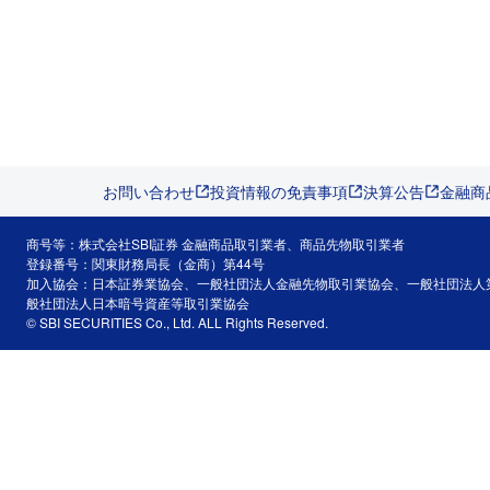
お問い合わせ
投資情報の免責事項
決算公告
金融商
商号等：株式会社SBI証券 金融商品取引業者、商品先物取引業者
登録番号：関東財務局長（金商）第44号
加入協会：日本証券業協会、一般社団法人金融先物取引業協会、一般社団法人
般社団法人日本暗号資産等取引業協会
© SBI SECURITIES Co., Ltd. ALL Rights Reserved.