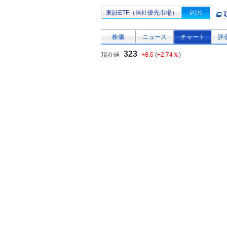
東証ETF（当社優先市場）
PTS
株価
ニュース
チャート
評
323
現在値
+8.6
(
+2.74％
)