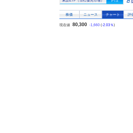
東証ETF（当社優先市場）
PTS
株価
ニュース
チャート
評
80,300
現在値
-1,660
(
-2.03％
)