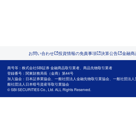
お問い合わせ
投資情報の免責事項
決算公告
金融商
商号等：株式会社SBI証券 金融商品取引業者、商品先物取引業者
登録番号：関東財務局長（金商）第44号
加入協会：日本証券業協会、一般社団法人金融先物取引業協会、一般社団法人
般社団法人日本暗号資産等取引業協会
© SBI SECURITIES Co., Ltd. ALL Rights Reserved.