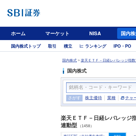
ホーム
マーケット
NISA
国内株
国内株式トップ
取引
積立
ランキング
IPO・PO
国内株式
>
楽天ＥＴＦ－日経レバレッジ指数連
国内株式
さがす
株主優待
業種
チャ
楽天ＥＴＦ－日経レバレッジ
連動型
（1458）