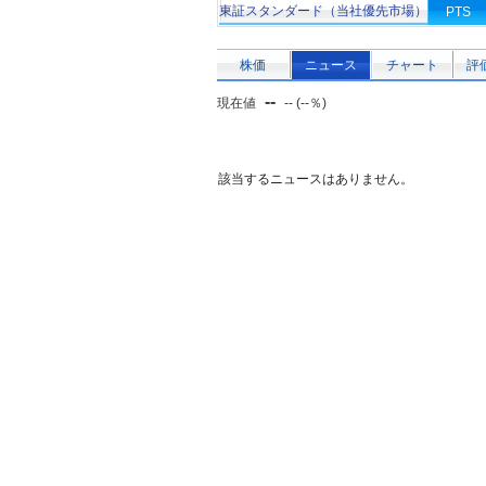
東証スタンダード（当社優先市場）
PTS
株価
ニュース
チャート
評
--
現在値
-- (--％)
該当するニュースはありません。