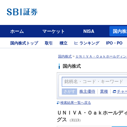
ホーム
マーケット
NISA
国内株
国内株式トップ
取引
積立
ランキング
IPO・PO
国内株式
>
ＵＮＩＶＡ・Ｏａｋホールディング
国内株式
さがす
株主優待
業種
チャ
検索結果一覧へ戻る
ＵＮＩＶＡ・Ｏａｋホールデ
グス
（3113）