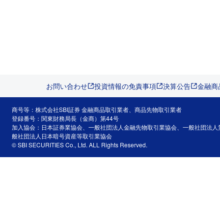
お問い合わせ
投資情報の免責事項
決算公告
金融商
商号等：株式会社SBI証券 金融商品取引業者、商品先物取引業者
登録番号：関東財務局長（金商）第44号
加入協会：日本証券業協会、一般社団法人金融先物取引業協会、一般社団法人
般社団法人日本暗号資産等取引業協会
© SBI SECURITIES Co., Ltd. ALL Rights Reserved.