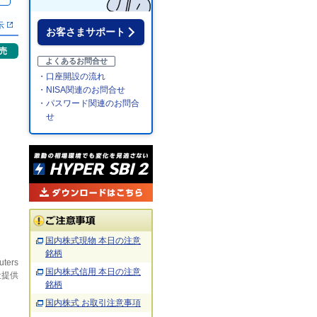
示
お客さまサポート
売
よくあるお問合せ
・口座開設の流れ
・NISA関連のお問合せ
・パスワード関連のお問合
せ
国内株式現物 本日の注意
銘柄
uters
国内株式信用 本日の注意
社提供
銘柄
国内株式 お取引注意事項