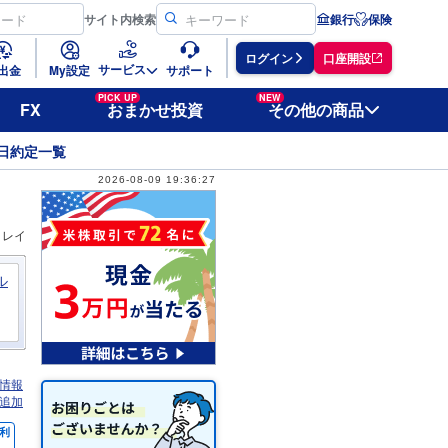
サイト
内検索
銀行
保険
ログイン
口座開設
サービス
出金
My設定
サポート
PICK UP
NEW
FX
おまかせ投資
その他の商品
日約定一覧
2026-08-09 19:36:27
ィレイ
ル
情報
追加
利
％