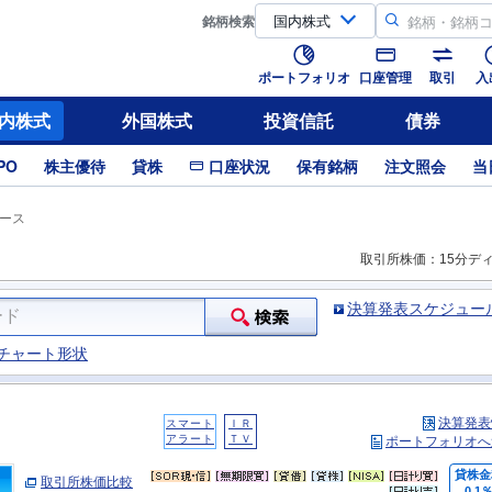
銘柄
検索
ポートフォリオ
口座管理
取引
入
内株式
外国株式
投資信託
債券
PO
株主優待
貸株
口座状況
保有銘柄
注文照会
当
ース
取引所株価：15分デ
決算発表スケジュー
チャート形状
決算発表
スマート
ＩＲ
アラート
ＴＶ
ポートフォリオへ
貸株金
取引所株価比較
0.1