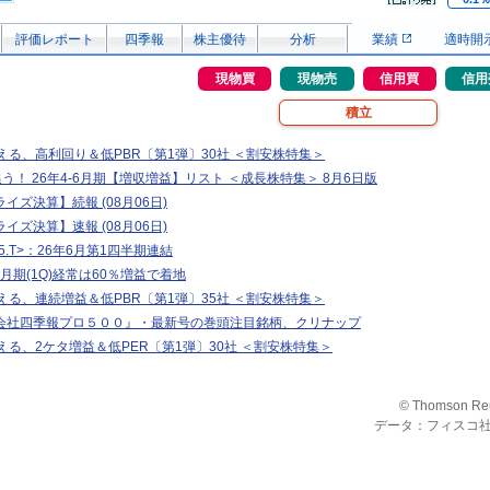
評価レポート
四季報
株主優待
分析
業績
適時開
現物買
現物売
信用買
信用
積立
える、高利回り＆低PBR〔第1弾〕30社 ＜割安株特集＞
追う！ 26年4-6月期【増収増益】リスト ＜成長株特集＞ 8月6日版
イズ決算】続報 (08月06日)
イズ決算】速報 (08月06日)
5.T>：26年6月第1四半期連結
月期(1Q)経常は60％増益で着地
える、連続増益＆低PBR〔第1弾〕35社 ＜割安株特集＞
会社四季報プロ５００』・最新号の巻頭注目銘柄、クリナップ
える、2ケタ増益＆低PER〔第1弾〕30社 ＜割安株特集＞
© Thomson Re
データ：フィスコ