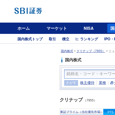
ホーム
マーケット
NISA
国
国内株式トップ
取引
積立
ランキング
IPO・
国内株式
>
クリナップ（7955）
>
ニュ
国内株式
さがす
株主優待
業種
クリナップ
（7955）
東証プライム（当社優先市場）
PTS