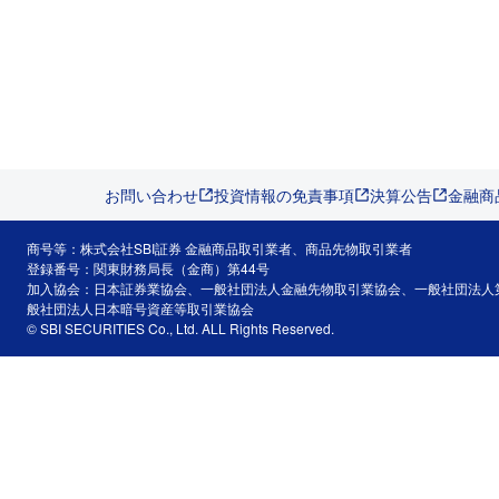
お問い合わせ
投資情報の免責事項
決算公告
金融商
商号等：株式会社SBI証券 金融商品取引業者、商品先物取引業者
登録番号：関東財務局長（金商）第44号
加入協会：日本証券業協会、一般社団法人金融先物取引業協会、一般社団法人
般社団法人日本暗号資産等取引業協会
© SBI SECURITIES Co., Ltd. ALL Rights Reserved.