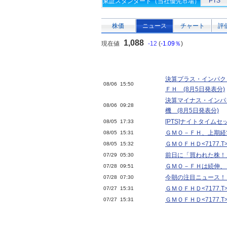
PTS
東証スタンダード（当社優先市場）
株価
ニュース
チャート
評
1,088
現在値
-12
(
-1.09％
)
決算プラス・インパク
08/06 15:50
ＦＨ (8月5日発表分)
決算マイナス・インパ
08/06 09:28
機 (8月5日発表分)
[PTS]ナイトタイム
08/05 17:33
ＧＭＯ－ＦＨ、上期経常
08/05 15:31
ＧＭＯＦＨＤ<7177.
08/05 15:32
前日に「買われた株！
07/29 05:30
ＧＭＯ－ＦＨは続伸、
07/28 09:51
今朝の注目ニュース！
07/28 07:30
ＧＭＯＦＨＤ<7177.T
07/27 15:31
ＧＭＯＦＨＤ<7177.
07/27 15:31