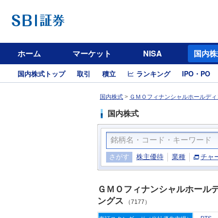
ホーム
マーケット
NISA
国内株
国内株式トップ
取引
積立
ランキング
IPO・PO
国内株式
>
ＧＭＯフィナンシャルホールディン
国内株式
さがす
株主優待
業種
チャ
ＧＭＯフィナンシャルホール
ングス
（7177）