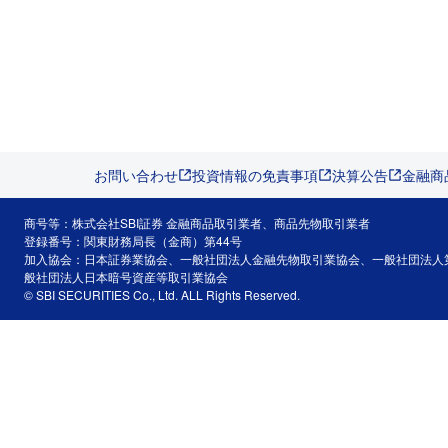
お問い合わせ
投資情報の免責事項
決算公告
金融商
商号等：株式会社SBI証券 金融商品取引業者、商品先物取引業者
登録番号：関東財務局長（金商）第44号
加入協会：日本証券業協会、一般社団法人金融先物取引業協会、一般社団法人
般社団法人日本暗号資産等取引業協会
© SBI SECURITIES Co., Ltd. ALL Rights Reserved.