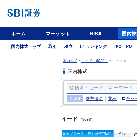
ホーム
マーケット
NISA
国内株
国内株式トップ
取引
積立
ランキング
IPO・PO
国内株式
>
イード（6038）
>
ニュース
国内株式
さがす
株主優待
業種
チャ
イード
（6038）
PTS
東証グロース（当社優先市場）