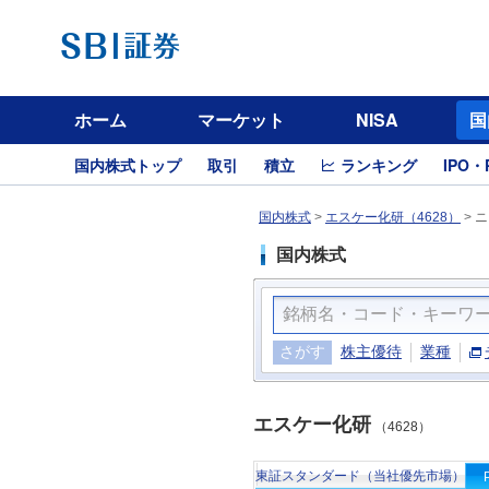
ホーム
マーケット
NISA
国
国内株式トップ
取引
積立
ランキング
IPO・
国内株式
>
エスケー化研（4628）
>
ニ
国内株式
さがす
株主優待
業種
エスケー化研
（4628）
東証スタンダード（当社優先市場）