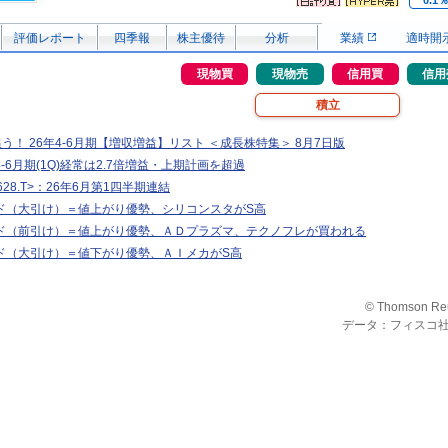
0.1
評価レポート
四季報
株主優待
分析
業績
適時開
現物買
現物売
信用買
信用
積立
追う！ 26年4-6月期【増収増益】リスト ＜成長株特集＞ 8月7日版
-6月期(1Q)経常は2.7倍増益・上期計画を超過
28.T>：26年6月第1四半期連結
ド（大引け）＝値上がり優勢、シリコンスタがS高
ド（前引け）＝値上がり優勢、ＡＤプラズマ、テクノフレが買われる
ド（大引け）＝値下がり優勢、ＡＩメカがS高
© Thomson Re
データ：フィスコ