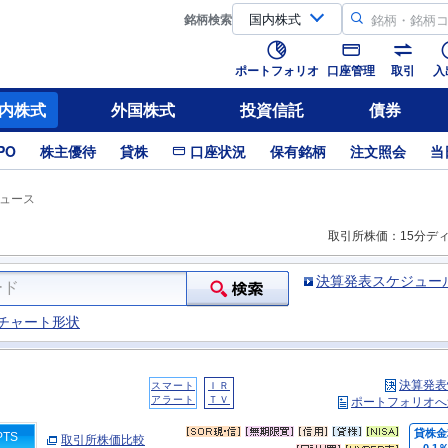
銘柄
検索
ポートフォリオ
口座管理
取引
入
内株式
外国株式
投資信託
債券
PO
株主優待
貸株
口座状況
保有銘柄
注文照会
当
ュース
取引所株価：15分デ
決算発表スケジュー
チャート形状
決算発表
スマート
ＩＲ
アラート
ＴＶ
ポートフォリオへ
貸株金
PTS
取引所株価比較