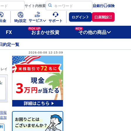
サイト
内検索
銀行
保険
ログイン
口座開設
サービス
出金
My設定
サポート
PICK UP
NEW
FX
おまかせ投資
その他の商品
日約定一覧
2026-08-08 12:15:09
ィレイ
ル
情報
追加
利