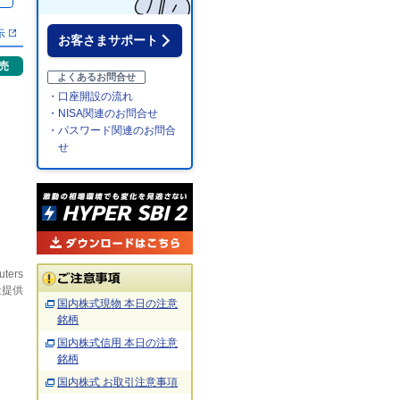
％
示
お客さまサポート
売
よくあるお問合せ
・口座開設の流れ
・NISA関連のお問合せ
・パスワード関連のお問合
せ
uters
社提供
国内株式現物 本日の注意
銘柄
国内株式信用 本日の注意
銘柄
国内株式 お取引注意事項