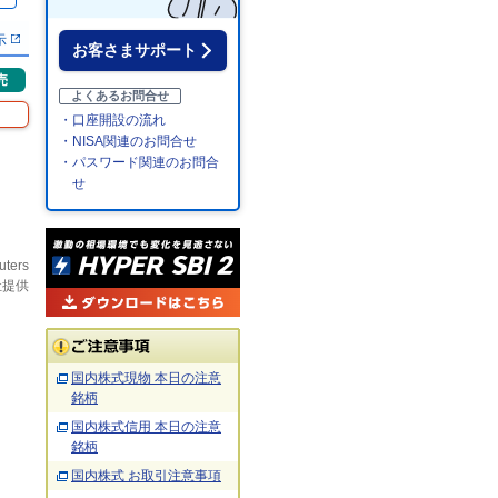
示
お客さまサポート
売
よくあるお問合せ
・口座開設の流れ
・NISA関連のお問合せ
・パスワード関連のお問合
せ
uters
社提供
国内株式現物 本日の注意
銘柄
国内株式信用 本日の注意
銘柄
国内株式 お取引注意事項