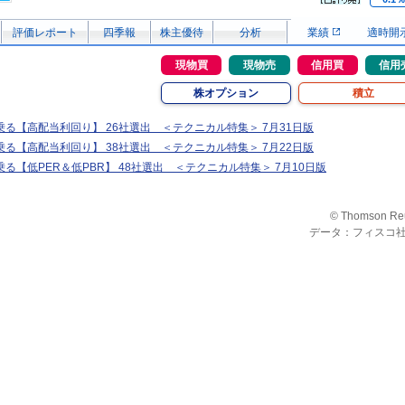
評価レポート
四季報
株主優待
分析
業績
適時開
現物買
現物売
信用買
信用
株オプション
積立
る【高配当利回り】 26社選出 ＜テクニカル特集＞ 7月31日版
る【高配当利回り】 38社選出 ＜テクニカル特集＞ 7月22日版
る【低PER＆低PBR】 48社選出 ＜テクニカル特集＞ 7月10日版
© Thomson Re
データ：フィスコ