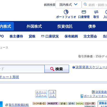
銘柄
検索
ポートフォリオ
口座管理
取引
入
内株式
外国株式
投資信託
債券
PO
株主優待
貸株
口座状況
保有銘柄
注文照会
当
ュース
取引所株価：15分デ
決算発表スケジュー
チャート形状
決算発表
スマート
ＩＲ
アラート
ＴＶ
ポートフォリオへ
貸株金
取引所株価比較
0.1