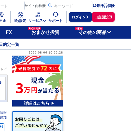
サイト
内検索
銀行
保険
ログイン
口座開設
サービス
出金
My設定
サポート
PICK UP
NEW
FX
おまかせ投資
その他の商品
日約定一覧
2026-08-06 10:22:28
ィレイ
ル
情報
追加
利
％