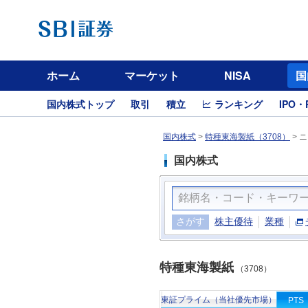
ホーム
マーケット
NISA
国
国内株式トップ
取引
積立
ランキング
IPO・
国内株式
>
特種東海製紙（3708）
>
ニ
国内株式
さがす
株主優待
業種
特種東海製紙
（3708）
東証プライム（当社優先市場）
PTS