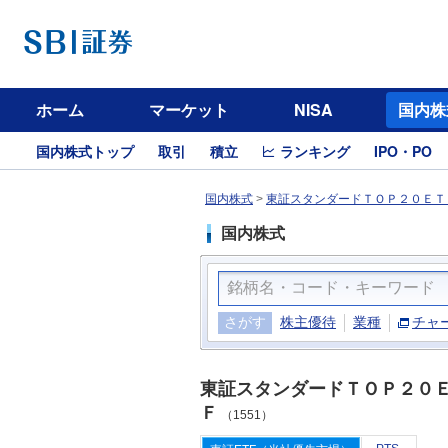
ホーム
マーケット
NISA
国内株
国内株式トップ
取引
積立
ランキング
IPO・PO
国内株式
>
東証スタンダードＴＯＰ２０ＥＴＦ
国内株式
さがす
株主優待
業種
チャ
東証スタンダードＴＯＰ２０
Ｆ
（1551）