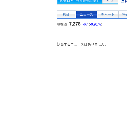
PTS
東証ETF（当社優先市場）
株価
ニュース
チャート
評
7,278
現在値
-67
(
-0.91％
)
該当するニュースはありません。