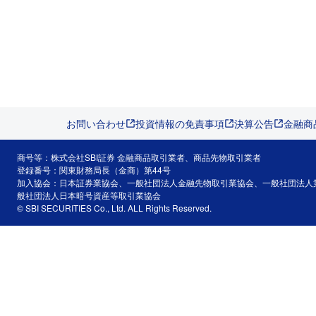
お問い合わせ
投資情報の免責事項
決算公告
金融商
商号等：株式会社SBI証券 金融商品取引業者、商品先物取引業者
登録番号：関東財務局長（金商）第44号
加入協会：日本証券業協会、一般社団法人金融先物取引業協会、一般社団法人
般社団法人日本暗号資産等取引業協会
© SBI SECURITIES Co., Ltd. ALL Rights Reserved.