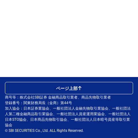
ページ上部
商号等：株式会社SBI証券 金融商品取引業者、商品先物取引業者
登録番号：関東財務局長（金商）第44号
加入協会：日本証券業協会、一般社団法人金融先物取引業協会、一般社団法
人第二種金融商品取引業協会、一般社団法人資産運用業協会、一般社団法人
日本STO協会、日本商品先物取引協会、一般社団法人日本暗号資産等取引業
協会
© SBI SECURITIES Co., Ltd. ALL Rights Reserved.