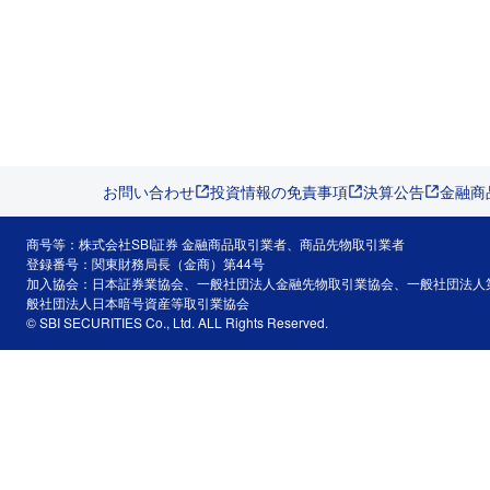
お問い合わせ
投資情報の免責事項
決算公告
金融商
商号等：株式会社SBI証券 金融商品取引業者、商品先物取引業者
登録番号：関東財務局長（金商）第44号
加入協会：日本証券業協会、一般社団法人金融先物取引業協会、一般社団法人
般社団法人日本暗号資産等取引業協会
© SBI SECURITIES Co., Ltd. ALL Rights Reserved.