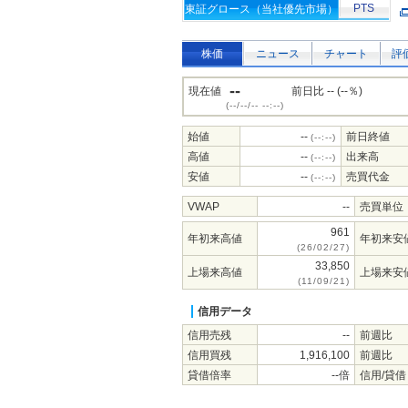
PTS
東証グロース（当社優先市場）
株価
ニュース
チャート
評
--
現在値
前日比 -- (--％)
(--/--/-- --:--)
始値
--
前日終値
(--:--)
高値
--
出来高
(--:--)
安値
--
売買代金
(--:--)
VWAP
--
売買単位
961
年初来高値
年初来安
(26/02/27)
33,850
上場来高値
上場来安
(11/09/21)
信用データ
信用売残
--
前週比
信用買残
1,916,100
前週比
貸借倍率
--倍
信用/貸借