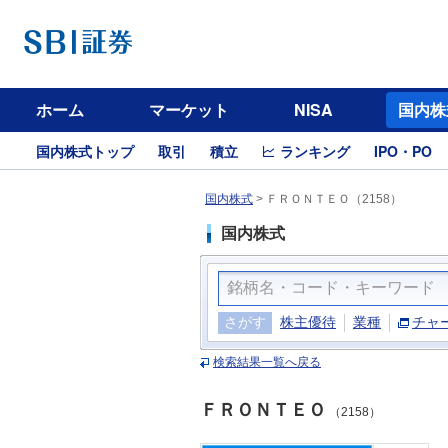
ホーム
マーケット
NISA
国内株
国内株式トップ
取引
積立
ランキング
IPO・PO
国内株式
>
ＦＲＯＮＴＥＯ（2158）
国内株式
さがす
株主優待
業種
チャ
検索結果一覧へ戻る
ＦＲＯＮＴＥＯ
（2158）