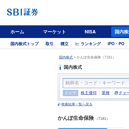
ホーム
マーケット
NISA
国内株
国内株式トップ
取引
積立
ランキング
IPO・PO
国内株式
>
かんぽ生命保険（7181）
国内株式
さがす
株主優待
業種
チャ
検索結果一覧へ戻る
かんぽ生命保険
（7181）