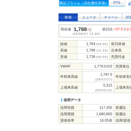
PTS
東証プライム（当社優先市場）
株価
ニュース
チャート
評
1,788
↑
現在値
前日比
+37.5
(
+2
C
(26/08/07 15:30)
始値
1,764
前日終値
(09:00)
高値
1,788
出来高
(12:33)
安値
1,736
売買代金
(09:00)
VWAP
1,779.0103
売買単位
1,797.5
年初来高値
年初来安
(26/07/27)
5,315
上場来高値
上場来安
(26/02/10)
信用データ
信用売残
117,200
前週比
信用買残
1,880,800
前週比
貸借倍率
16.05倍
信用/貸借