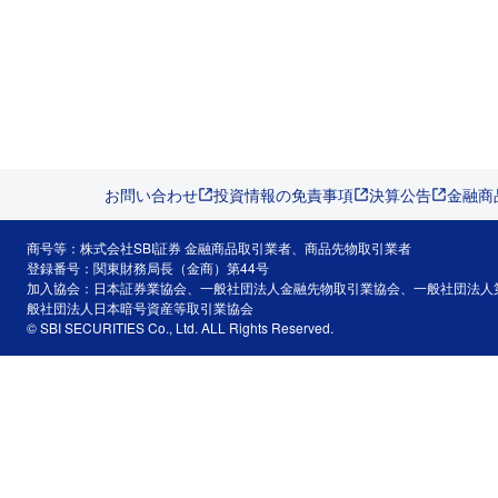
お問い合わせ
投資情報の免責事項
決算公告
金融商
商号等：株式会社SBI証券 金融商品取引業者、商品先物取引業者
登録番号：関東財務局長（金商）第44号
加入協会：日本証券業協会、一般社団法人金融先物取引業協会、一般社団法人
般社団法人日本暗号資産等取引業協会
© SBI SECURITIES Co., Ltd. ALL Rights Reserved.