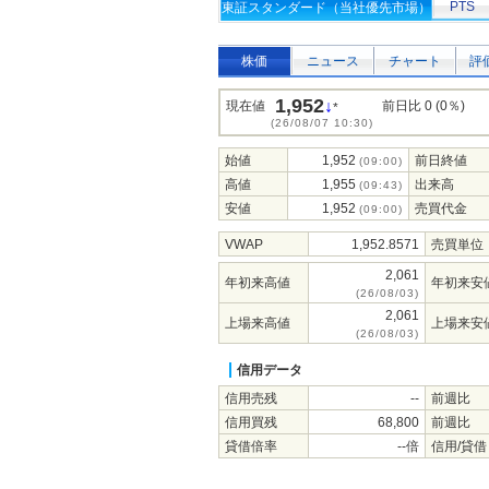
PTS
東証スタンダード（当社優先市場）
株価
ニュース
チャート
評
1,952
↓
現在値
前日比 0 (0％)
*
(26/08/07 10:30)
始値
1,952
前日終値
(09:00)
高値
1,955
出来高
(09:43)
安値
1,952
売買代金
(09:00)
VWAP
1,952.8571
売買単位
2,061
年初来高値
年初来安
(26/08/03)
2,061
上場来高値
上場来安
(26/08/03)
信用データ
信用売残
--
前週比
信用買残
68,800
前週比
貸借倍率
--倍
信用/貸借