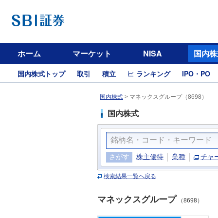
ホーム
マーケット
NISA
国内株
国内株式トップ
取引
積立
ランキング
IPO・PO
国内株式
>
マネックスグループ（8698）
国内株式
さがす
株主優待
業種
チャ
検索結果一覧へ戻る
マネックスグループ
（8698）