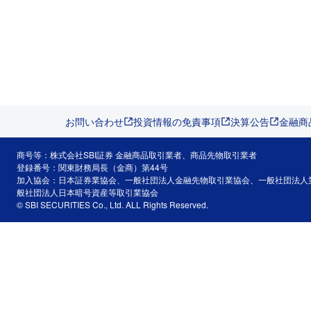
お問い合わせ
投資情報の免責事項
決算公告
金融商
商号等：株式会社SBI証券 金融商品取引業者、商品先物取引業者
登録番号：関東財務局長（金商）第44号
加入協会：日本証券業協会、一般社団法人金融先物取引業協会、一般社団法人
般社団法人日本暗号資産等取引業協会
© SBI SECURITIES Co., Ltd. ALL Rights Reserved.