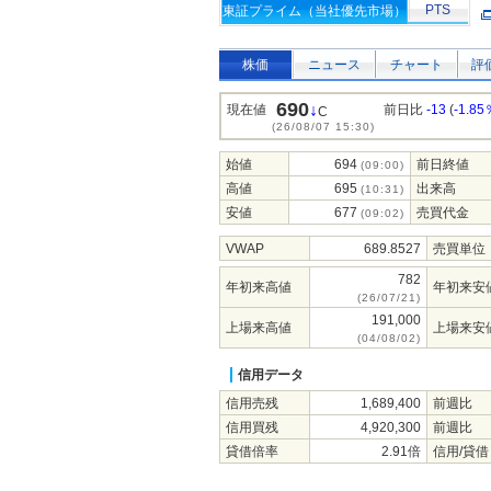
PTS
東証プライム（当社優先市場）
株価
ニュース
チャート
評
690
↓
現在値
前日比
-13
(
-1.85
C
(26/08/07 15:30)
始値
694
前日終値
(09:00)
高値
695
出来高
(10:31)
安値
677
売買代金
(09:02)
VWAP
689.8527
売買単位
782
年初来高値
年初来安
(26/07/21)
191,000
上場来高値
上場来安
(04/08/02)
信用データ
信用売残
1,689,400
前週比
信用買残
4,920,300
前週比
貸借倍率
2.91倍
信用/貸借