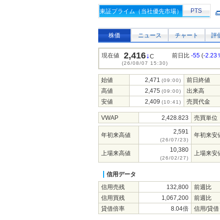
PTS
東証プライム（当社優先市場）
株価
ニュース
チャート
評
2,416
↓
現在値
前日比
-55
(
-2.23
C
(26/08/07 15:30)
始値
2,471
前日終値
(09:00)
高値
2,475
出来高
(09:00)
安値
2,409
売買代金
(10:41)
VWAP
2,428.823
売買単位
2,591
年初来高値
年初来安
(26/07/23)
10,380
上場来高値
上場来安
(26/02/27)
信用データ
信用売残
132,800
前週比
信用買残
1,067,200
前週比
貸借倍率
8.04倍
信用/貸借