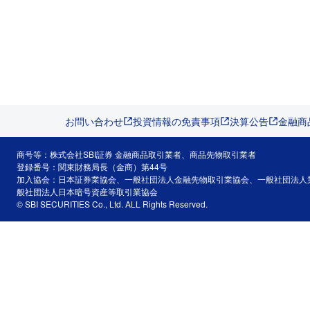
お問い合わせ
投資情報の免責事項
決算公告
金融商
商号等：株式会社SBI証券 金融商品取引業者、商品先物取引業者
登録番号：関東財務局長（金商）第44号
加入協会：日本証券業協会、一般社団法人金融先物取引業協会、一般社団法人
般社団法人日本暗号資産等取引業協会
© SBI SECURITIES Co., Ltd. ALL Rights Reserved.