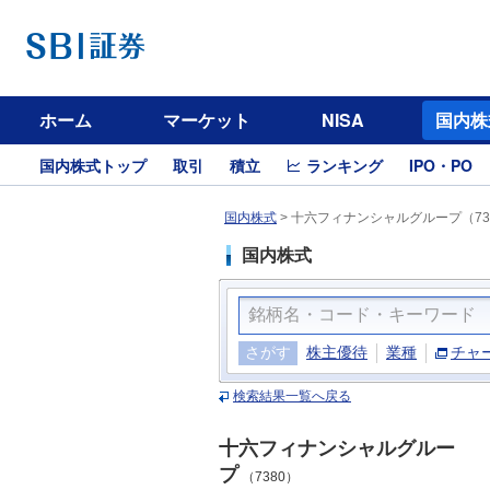
ホーム
マーケット
NISA
国内株
国内株式トップ
取引
積立
ランキング
IPO・PO
国内株式
>
十六フィナンシャルグループ（73
国内株式
さがす
株主優待
業種
チャ
検索結果一覧へ戻る
十六フィナンシャルグルー
プ
（7380）