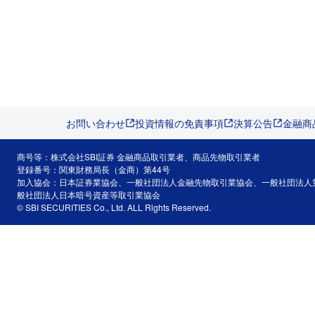
お問い合わせ
投資情報の免責事項
決算公告
金融商
商号等：株式会社SBI証券 金融商品取引業者、商品先物取引業者
登録番号：関東財務局長（金商）第44号
加入協会：日本証券業協会、一般社団法人金融先物取引業協会、一般社団法人
般社団法人日本暗号資産等取引業協会
© SBI SECURITIES Co., Ltd. ALL Rights Reserved.