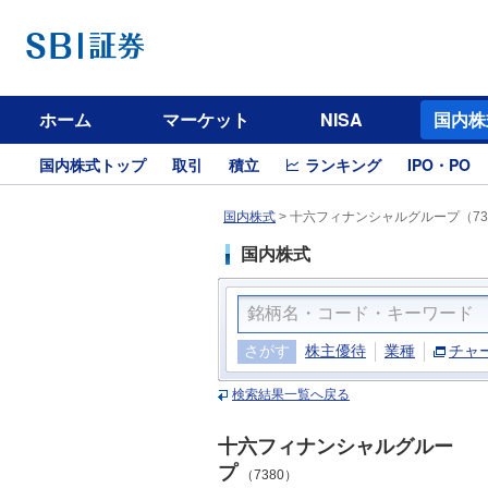
ホーム
マーケット
NISA
国内株
国内株式トップ
取引
積立
ランキング
IPO・PO
国内株式
>
十六フィナンシャルグループ（73
国内株式
さがす
株主優待
業種
チャ
検索結果一覧へ戻る
十六フィナンシャルグルー
プ
（7380）