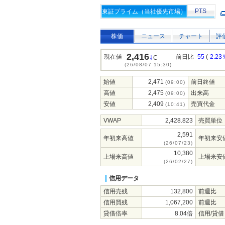
PTS
東証プライム（当社優先市場）
株価
ニュース
チャート
評
2,416
↓
現在値
前日比
-55
(
-2.23
C
(26/08/07 15:30)
始値
2,471
前日終値
(09:00)
高値
2,475
出来高
(09:00)
安値
2,409
売買代金
(10:41)
VWAP
2,428.823
売買単位
2,591
年初来高値
年初来安
(26/07/23)
10,380
上場来高値
上場来安
(26/02/27)
信用データ
信用売残
132,800
前週比
信用買残
1,067,200
前週比
貸借倍率
8.04倍
信用/貸借