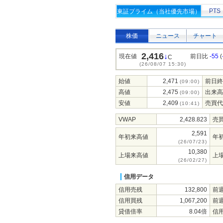
PTS
東証プライム（当社優先市場）
株価
ニュース
チャート
2,416
↓
現在値
前日比
-55
(
C
(26/08/07 15:30)
始値
2,471
前日終
(09:00)
高値
2,475
出来高
(09:00)
安値
2,409
売買代
(10:41)
VWAP
2,428.823
売
2,591
年初来高値
年
(26/07/23)
10,380
上場来高値
上
(26/02/27)
信用データ
信用売残
132,800
前
信用買残
1,067,200
前
貸借倍率
8.04倍
信用