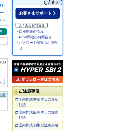
利
％
お客さまサポート
示
よくあるお問合せ
売
・口座開設の流れ
・NISA関連のお問合せ
・パスワード関連のお問合
せ
5:30
年
比較
国内株式現物 本日の注意
銘柄
国内株式信用 本日の注意
銘柄
国内株式 お取引注意事項