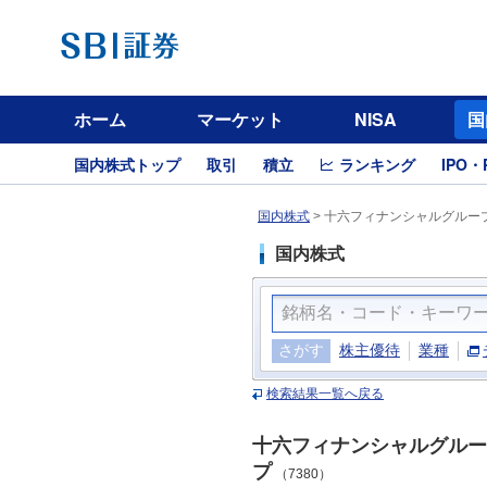
ホーム
マーケット
NISA
国
国内株式トップ
取引
積立
ランキング
IPO・
国内株式
>
十六フィナンシャルグループ
国内株式
さがす
株主優待
業種
検索結果一覧へ戻る
十六フィナンシャルグルー
プ
（7380）