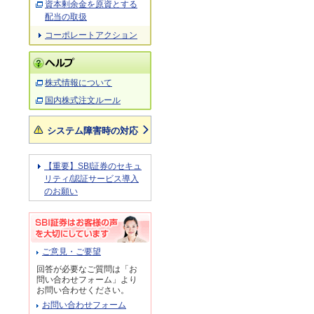
資本剰余金を原資とする
配当の取扱
コーポレートアクション
株式情報について
国内株式注文ルール
システム障害時の対応
【重要】SBI証券のセキュ
リティ/認証サービス導入
のお願い
ご意見・ご要望
回答が必要なご質問は「お
問い合わせフォーム」より
お問い合わせください。
お問い合わせフォーム