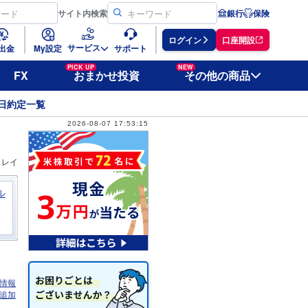
サイト
内検索
銀行
保険
ログイン
口座開設
サービス
出金
My設定
サポート
PICK UP
NEW
FX
おまかせ投資
その他の商品
日約定一覧
2026-08-07 17:53:15
ィレイ
ル
情報
追加