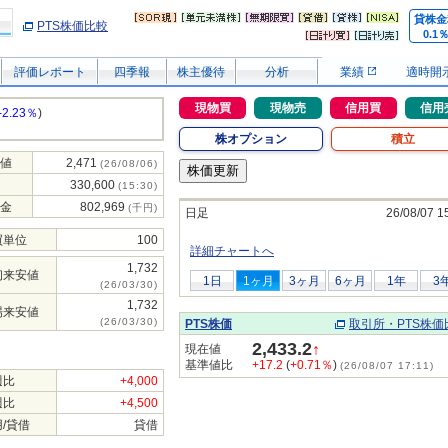
貸株金
PTS株価比較
0.1
評価レポート
四季報
株主優待
分析
業績
適時開
現物買
現物売
信用買
信用
-2.23％
)
株オプション
積立
値
2,471
(26/08/06)
330,600
(15:30)
金
802,969
(千円)
日足
26/08/07 1
買単位
100
詳細チャートへ
1,732
初来安値
1日
1ヶ月
3ヶ月
6ヶ月
1年
3
(26/03/30)
1,732
場来安値
(26/03/30)
PTS株価
取引所・PTS株価
2,433.2
↑
現在値
基準値比
+17.2
(
+0.71％
)
(26/08/07 17:11)
週比
+4,000
週比
+4,500
/貸借
貸借