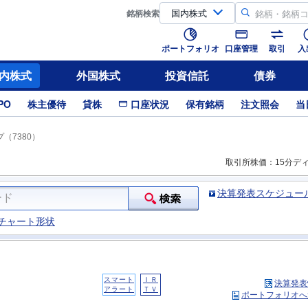
銘柄
検索
ポートフォリオ
口座管理
取引
入
内株式
外国株式
投資信託
債券
PO
株主優待
貸株
口座状況
保有銘柄
注文照会
当
（7380）
取引所株価：15分デ
決算発表スケジュー
チャート形状
スマート
ＩＲ
決算発表
アラート
ＴＶ
ポートフォリオへ