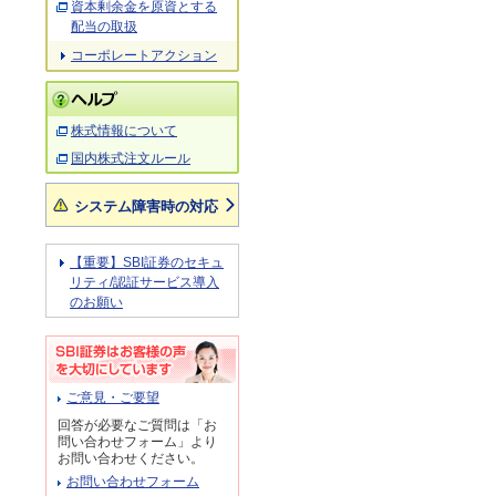
資本剰余金を原資とする
配当の取扱
コーポレートアクション
株式情報について
国内株式注文ルール
システム障害時の対応
【重要】SBI証券のセキュ
リティ/認証サービス導入
のお願い
ご意見・ご要望
回答が必要なご質問は「お
問い合わせフォーム」より
お問い合わせください。
お問い合わせフォーム