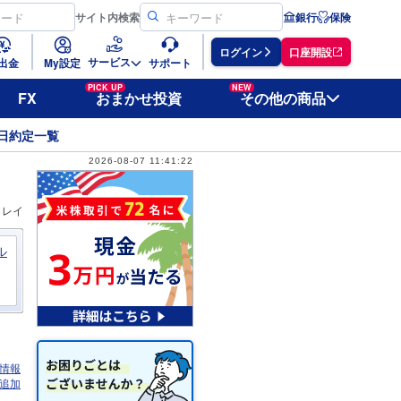
サイト
内検索
銀行
保険
ログイン
口座開設
サービス
出金
My設定
サポート
PICK UP
NEW
FX
おまかせ投資
その他の商品
日約定一覧
2026-08-07 11:41:22
ィレイ
ル
情報
追加