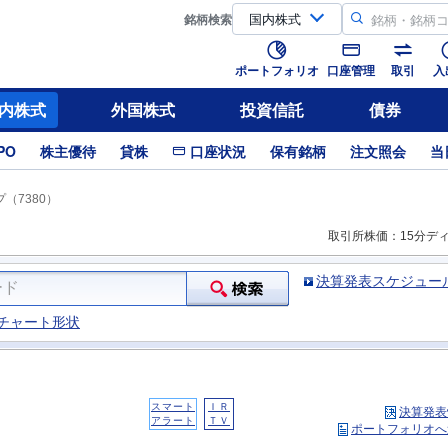
銘柄
検索
ポートフォリオ
口座管理
取引
入
内株式
外国株式
投資信託
債券
PO
株主優待
貸株
口座状況
保有銘柄
注文照会
当
（7380）
取引所株価：15分デ
決算発表スケジュー
チャート形状
スマート
ＩＲ
決算発表
アラート
ＴＶ
ポートフォリオへ