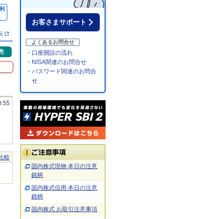
利
％
お客さまサポート
示
よくあるお問合せ
売
・口座開設の流れ
・NISA関連のお問合せ
・パスワード関連のお問合
せ
0:55
比較
国内株式現物 本日の注意
銘柄
国内株式信用 本日の注意
銘柄
国内株式 お取引注意事項