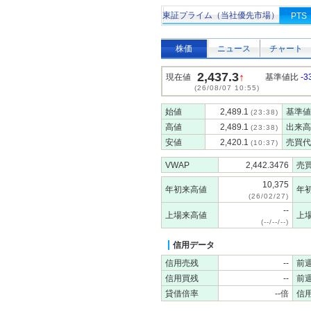
東証プライム（当社優先市場）
PTS
株価
ニュース
チャート
2,437.3
↑
現在値
基準値比
-3
(26/08/07 10:55)
始値
2,489.1
基準値
(23:38)
高値
2,489.1
出来高
(23:38)
安値
2,420.1
売買代
(10:37)
VWAP
2,442.3476
売
10,375
年初来高値
年
(26/02/27)
--
上場来高値
上
(--/--/--)
信用データ
信用売残
--
前
信用買残
--
前
貸借倍率
--倍
信用