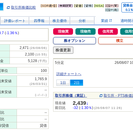
貸株金
取引所株価比較
0.1
評価レポート
四季報
株主優待
分析
業績
適時開
現物買
現物売
信用買
信用
3.7
(
-1.36％
)
株オプション
積立
2,471
(26/08/06)
2,100
(10:55)
金
5,128
(千円)
5分足
26/08/07 1
買単位
100
詳細チャートへ
1,765.9
初来安値
1日
2日
(26/03/31)
--
場来安値
(--/--/--)
取引所株価（東証）
取引所・PTS株価
2,439
↓
現在値
前日比
-32
(
-1.30％
)
(26/08/07 11:26)
週比
--
週比
--
/貸借
貸借