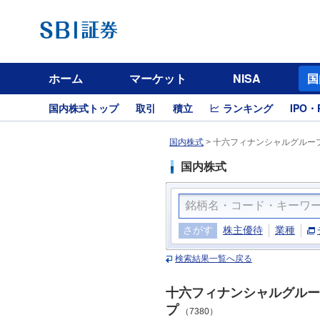
ホーム
マーケット
NISA
国
国内株式トップ
取引
積立
ランキング
IPO・
国内株式
>
十六フィナンシャルグループ
国内株式
さがす
株主優待
業種
検索結果一覧へ戻る
十六フィナンシャルグルー
プ
（7380）