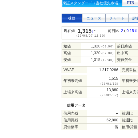
PTS
東証スタンダード（当社優先市場）
株価
ニュース
チャート
評
1,315
↓
現在値
前日比
-2
(
-0.15％
*
(26/08/07 12:30)
始値
1,320
前日終値
(09:00)
高値
1,320
出来高
(09:00)
安値
1,315
売買代金
(12:30)
VWAP
1,317.9286
売買単位
1,515
年初来高値
年初来安
(26/01/13)
13,880
上場来高値
上場来安
(23/02/07)
信用データ
信用売残
--
前週比
信用買残
62,800
前週比
貸借倍率
--倍
信用/貸借