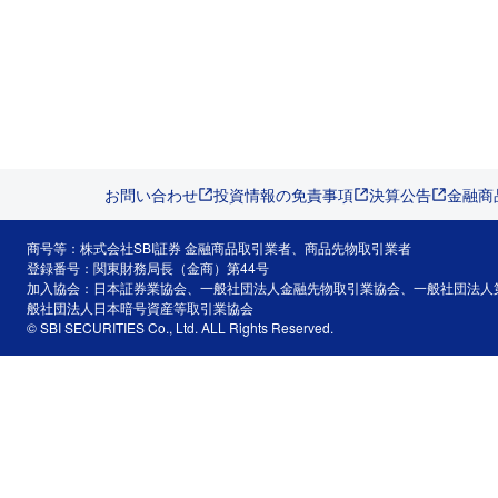
お問い合わせ
投資情報の免責事項
決算公告
金融商
商号等：株式会社SBI証券 金融商品取引業者、商品先物取引業者
登録番号：関東財務局長（金商）第44号
加入協会：日本証券業協会、一般社団法人金融先物取引業協会、一般社団法人
般社団法人日本暗号資産等取引業協会
© SBI SECURITIES Co., Ltd. ALL Rights Reserved.