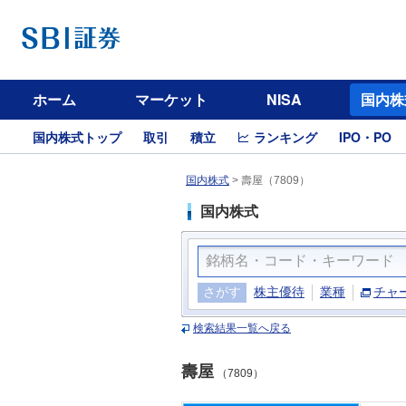
ホーム
マーケット
NISA
国内株
国内株式トップ
取引
積立
ランキング
IPO・PO
国内株式
>
壽屋（7809）
国内株式
さがす
株主優待
業種
チャ
検索結果一覧へ戻る
壽屋
（7809）