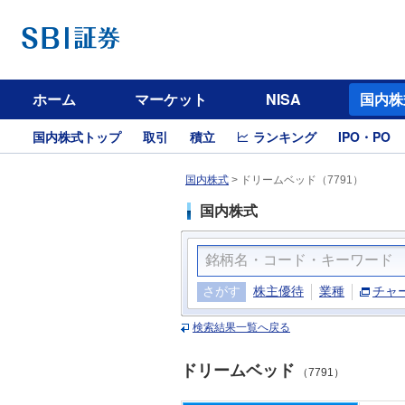
ホーム
マーケット
NISA
国内株
国内株式トップ
取引
積立
ランキング
IPO・PO
国内株式
>
ドリームベッド（7791）
国内株式
さがす
株主優待
業種
チャ
検索結果一覧へ戻る
ドリームベッド
（7791）