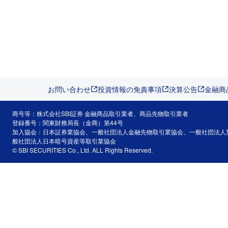
お問い合わせ
投資情報の免責事項
決算公告
金融商
商号等：株式会社SBI証券 金融商品取引業者、商品先物取引業者
登録番号：関東財務局長（金商）第44号
加入協会：日本証券業協会、一般社団法人金融先物取引業協会、一般社団法人
般社団法人日本暗号資産等取引業協会
© SBI SECURITIES Co., Ltd. ALL Rights Reserved.