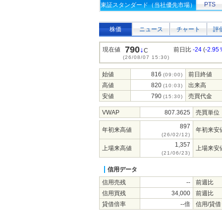
PTS
東証スタンダード（当社優先市場）
株価
ニュース
チャート
評
790
↓
現在値
前日比
-24
(
-2.95
C
(26/08/07 15:30)
始値
816
前日終値
(09:00)
高値
820
出来高
(10:03)
安値
790
売買代金
(15:30)
VWAP
807.3625
売買単位
897
年初来高値
年初来安
(26/02/12)
1,357
上場来高値
上場来安
(21/06/23)
信用データ
信用売残
--
前週比
信用買残
34,000
前週比
貸借倍率
--倍
信用/貸借