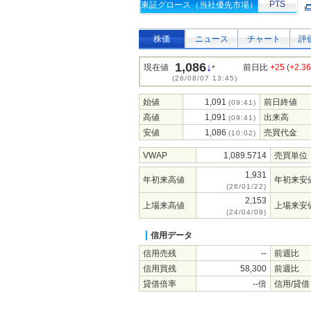
PTS
東証グロース（当社優先市場）
株価
ニュース
チャート
評
1,086
↓
現在値
前日比
+25
(
+2.3
*
(26/08/07 13:45)
始値
1,091
前日終値
(09:41)
高値
1,091
出来高
(09:41)
安値
1,086
売買代金
(10:02)
VWAP
1,089.5714
売買単位
1,931
年初来高値
年初来安
(26/01/22)
2,153
上場来高値
上場来安
(24/04/09)
信用データ
信用売残
--
前週比
信用買残
58,300
前週比
貸借倍率
--倍
信用/貸借