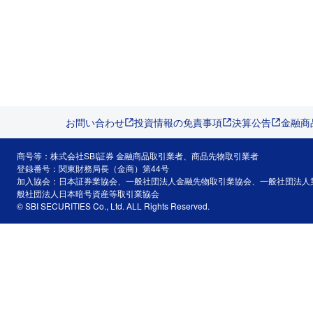
お問い合わせ
投資情報の免責事項
決算公告
金融商
商号等：株式会社SBI証券 金融商品取引業者、商品先物取引業者
登録番号：関東財務局長（金商）第44号
加入協会：日本証券業協会、一般社団法人金融先物取引業協会、一般社団法人
般社団法人日本暗号資産等取引業協会
© SBI SECURITIES Co., Ltd. ALL Rights Reserved.