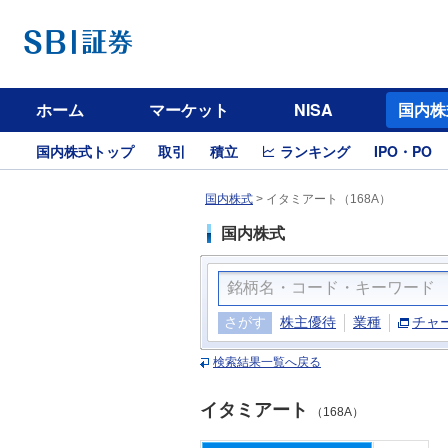
ホーム
マーケット
NISA
国内株
国内株式トップ
取引
積立
ランキング
IPO・PO
国内株式
>
イタミアート（168A）
国内株式
さがす
株主優待
業種
チャ
検索結果一覧へ戻る
イタミアート
（168A）