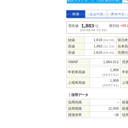
東証スタンダード（当社優先市場）
株価
ニュース
チャート
1,883
↑
現在値
前日比
+66
C
(26/08/06 15:30)
始値
1,818
前日終
(09:00)
高値
1,892
出来高
(11:25)
安値
1,818
売買代
(09:00)
VWAP
1,864.012
売
1,968
年初来高値
年
(26/07/31)
1,968
上場来高値
上
(26/07/31)
信用データ
信用売残
--
前
信用買残
11,000
前
貸借倍率
--倍
信用