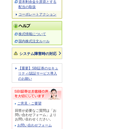
資本剰余金を原資とする
配当の取扱
コーポレートアクション
株式情報について
国内株式注文ルール
システム障害時の対応
【重要】SBI証券のセキュ
リティ/認証サービス導入
のお願い
ご意見・ご要望
回答が必要なご質問は「お
問い合わせフォーム」より
お問い合わせください。
お問い合わせフォーム