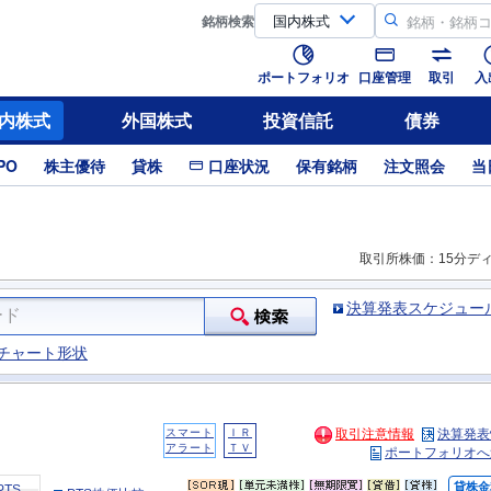
銘柄
検索
ポートフォリオ
口座管理
取引
入
内株式
外国株式
投資信託
債券
PO
株主優待
貸株
口座状況
保有銘柄
注文照会
当
取引所株価：15分デ
決算発表スケジュー
チャート形状
スマート
ＩＲ
取引注意情報
決算発表
アラート
ＴＶ
ポートフォリオへ
貸株金
PTS