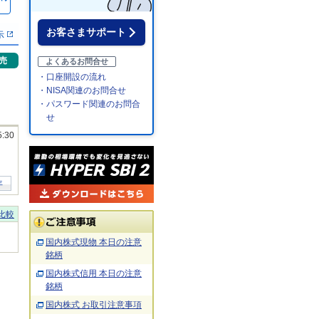
％
お客さまサポート
示
売
よくあるお問合せ
・口座開設の流れ
・NISA関連のお問合せ
・パスワード関連のお問合
せ
5:30
年
比較
国内株式現物 本日の注意
銘柄
国内株式信用 本日の注意
銘柄
国内株式 お取引注意事項