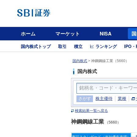
ホーム
マーケット
NISA
国
国内株式トップ
取引
積立
ランキング
IPO・
国内株式
>
神鋼鋼線工業（5660）
国内株式
さがす
株主優待
業種
検索結果一覧へ戻る
神鋼鋼線工業
（5660）