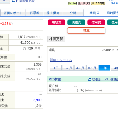
PTS株価比較
0.1
評価レポート
四季報
株主優待
分析
業績
適時開
現物買
現物売
信用買
信用
(
+3.63％
)
積立
値
1,817
(26/08/05)
41,700
(15:30)
金
77,729
(千円)
週足
26/08/06 1
買単位
100
詳細チャートへ
1,359
初来安値
1日
1ヶ月
3ヶ月
6ヶ月
1年
3
(26/01/05)
41
場来安値
(01/12/19)
PTS株価
取引所・PTS株価
--
現在値
基準値比
-- (--％)
(--/--/-- --:--)
週比
--
週比
-3,900
/貸借
貸借