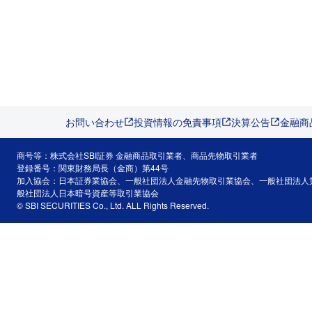
お問い合わせ
投資情報の免責事項
決算公告
金融商
商号等：株式会社SBI証券 金融商品取引業者、商品先物取引業者
登録番号：関東財務局長（金商）第44号
加入協会：日本証券業協会、一般社団法人金融先物取引業協会、一般社団法人
般社団法人日本暗号資産等取引業協会
© SBI SECURITIES Co., Ltd. ALL Rights Reserved.