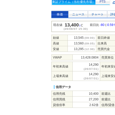
PTS
東証プライム（当社優先市場）
株価
ニュース
チャート
評
13,400
↓
現在値
前日比
-80
(
-0.59
C
(26/08/07 15:30)
始値
13,545
前日終値
(09:00)
高値
13,560
出来高
(09:05)
安値
13,295
売買代金
(12:30)
VWAP
13,428.0804
売買単位
14,290
年初来高値
年初来安
(26/07/31)
14,290
上場来高値
上場来安
(26/07/31)
信用データ
信用売残
10,400
前週比
信用買残
27,200
前週比
貸借倍率
2.62倍
信用/貸借