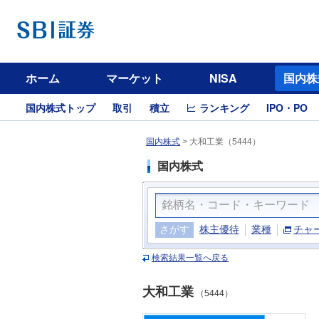
ホーム
マーケット
NISA
国内株
国内株式トップ
取引
積立
ランキング
IPO・PO
国内株式
>
大和工業（5444）
国内株式
さがす
株主優待
業種
チャ
検索結果一覧へ戻る
大和工業
（5444）