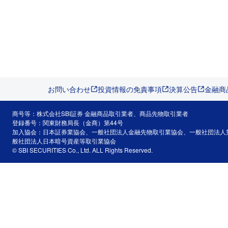
お問い合わせ
投資情報の免責事項
決算公告
金融商
商号等：株式会社SBI証券 金融商品取引業者、商品先物取引業者
登録番号：関東財務局長（金商）第44号
加入協会：日本証券業協会、一般社団法人金融先物取引業協会、一般社団法人
般社団法人日本暗号資産等取引業協会
© SBI SECURITIES Co., Ltd. ALL Rights Reserved.