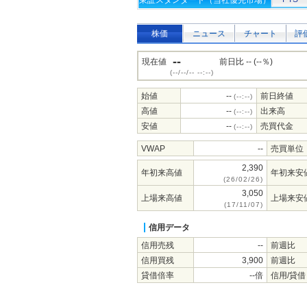
東証スタンダード（当社優先市場）
株価
ニュース
チャート
評
--
現在値
前日比 -- (--％)
(--/--/-- --:--)
始値
--
前日終値
(--:--)
高値
--
出来高
(--:--)
安値
--
売買代金
(--:--)
VWAP
--
売買単位
2,390
年初来高値
年初来安
(26/02/26)
3,050
上場来高値
上場来安
(17/11/07)
信用データ
信用売残
--
前週比
信用買残
3,900
前週比
貸借倍率
--倍
信用/貸借