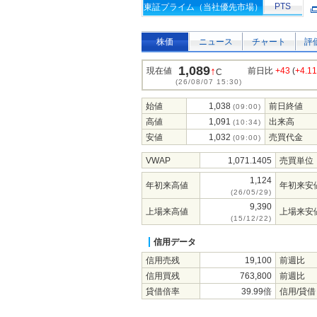
PTS
東証プライム（当社優先市場）
株価
ニュース
チャート
評
1,089
↑
現在値
前日比
+43
(
+4.1
C
(26/08/07 15:30)
始値
1,038
前日終値
(09:00)
高値
1,091
出来高
(10:34)
安値
1,032
売買代金
(09:00)
VWAP
1,071.1405
売買単位
1,124
年初来高値
年初来安
(26/05/29)
9,390
上場来高値
上場来安
(15/12/22)
信用データ
信用売残
19,100
前週比
信用買残
763,800
前週比
貸借倍率
39.99倍
信用/貸借