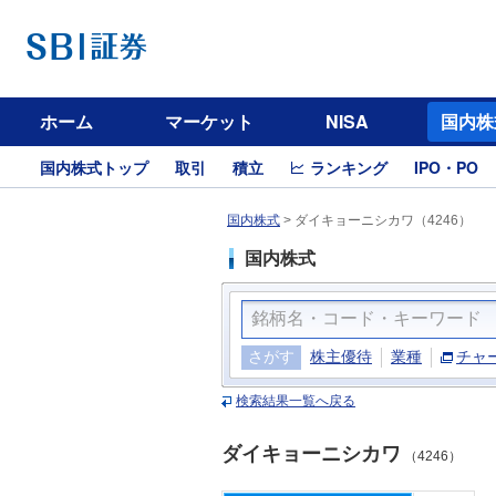
ホーム
マーケット
NISA
国内株
国内株式トップ
取引
積立
ランキング
IPO・PO
国内株式
>
ダイキョーニシカワ（4246）
国内株式
さがす
株主優待
業種
チャ
検索結果一覧へ戻る
ダイキョーニシカワ
（4246）