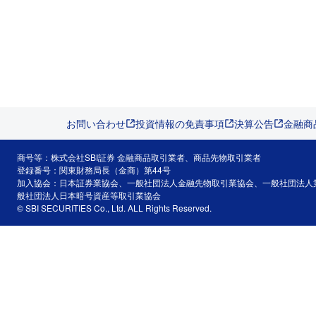
お問い合わせ
投資情報の免責事項
決算公告
金融商
商号等：株式会社SBI証券 金融商品取引業者、商品先物取引業者
登録番号：関東財務局長（金商）第44号
加入協会：日本証券業協会、一般社団法人金融先物取引業協会、一般社団法人
般社団法人日本暗号資産等取引業協会
© SBI SECURITIES Co., Ltd. ALL Rights Reserved.