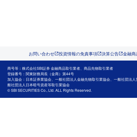
お問い合わせ
投資情報の免責事項
決算公告
金融商
商号等：株式会社SBI証券 金融商品取引業者、商品先物取引業者
登録番号：関東財務局長（金商）第44号
加入協会：日本証券業協会、一般社団法人金融先物取引業協会、一般社団法人
般社団法人日本暗号資産等取引業協会
© SBI SECURITIES Co., Ltd. ALL Rights Reserved.