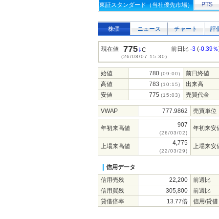
PTS
東証スタンダード（当社優先市場）
株価
ニュース
チャート
評
775
↓
現在値
前日比
-3
(
-0.39％
C
(26/08/07 15:30)
始値
780
前日終値
(09:00)
高値
783
出来高
(10:15)
安値
775
売買代金
(15:03)
VWAP
777.9862
売買単位
907
年初来高値
年初来安
(26/03/02)
4,775
上場来高値
上場来安
(22/03/29)
信用データ
信用売残
22,200
前週比
信用買残
305,800
前週比
貸借倍率
13.77倍
信用/貸借