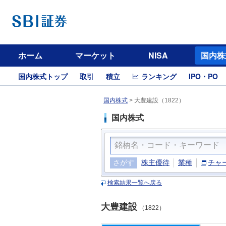
ホーム
マーケット
NISA
国内株
国内株式トップ
取引
積立
ランキング
IPO・PO
国内株式
>
大豊建設（1822）
国内株式
さがす
株主優待
業種
チャ
検索結果一覧へ戻る
大豊建設
（1822）