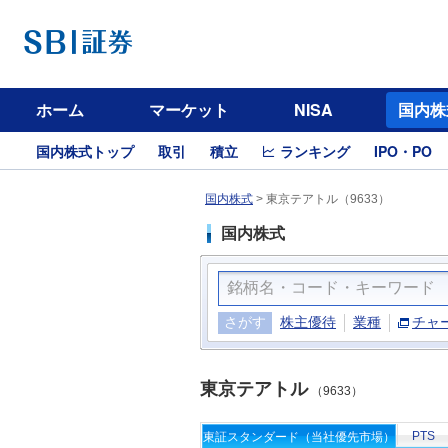
ホーム
マーケット
NISA
国内株
国内株式トップ
取引
積立
ランキング
IPO・PO
国内株式
>
東京テアトル（9633）
国内株式
さがす
株主優待
業種
チャ
東京テアトル
（9633）
PTS
東証スタンダード（当社優先市場）