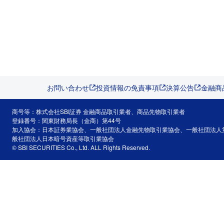
お問い合わせ
投資情報の免責事項
決算公告
金融商
商号等：株式会社SBI証券 金融商品取引業者、商品先物取引業者
登録番号：関東財務局長（金商）第44号
加入協会：日本証券業協会、一般社団法人金融先物取引業協会、一般社団法人
般社団法人日本暗号資産等取引業協会
© SBI SECURITIES Co., Ltd. ALL Rights Reserved.