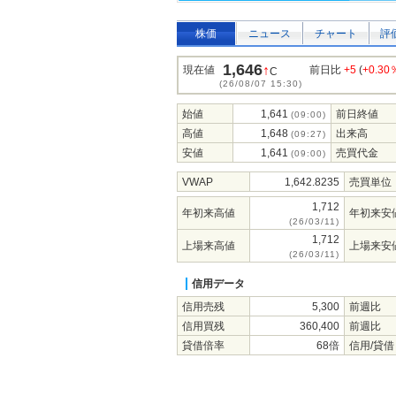
株価
ニュース
チャート
評
1,646
↑
現在値
前日比
+5
(
+0.30
C
(26/08/07 15:30)
始値
1,641
前日終値
(09:00)
高値
1,648
出来高
(09:27)
安値
1,641
売買代金
(09:00)
VWAP
1,642.8235
売買単位
1,712
年初来高値
年初来安
(26/03/11)
1,712
上場来高値
上場来安
(26/03/11)
信用データ
信用売残
5,300
前週比
信用買残
360,400
前週比
貸借倍率
68倍
信用/貸借